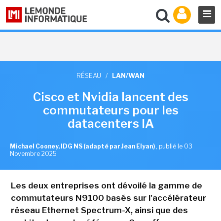
RÉSEAU
/
LAN/WAN
Cisco et Nvidia lancent des
commutateurs pour les
datacenters IA
Michael Cooney, IDG NS (adapté par Jean Elyan)
,
publié le 03
Novembre 2025
Les deux entreprises ont dévoilé la gamme de
commutateurs N9100 basés sur l'accélérateur
réseau Ethernet Spectrum-X, ainsi que des