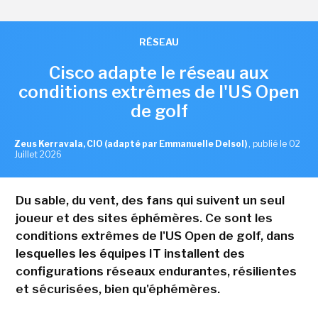
RÉSEAU
Cisco adapte le réseau aux
conditions extrêmes de l'US Open
de golf
Zeus Kerravala, CIO (adapté par Emmanuelle Delsol)
,
publié le 02
Juillet 2026
Du sable, du vent, des fans qui suivent un seul
joueur et des sites éphémères. Ce sont les
conditions extrêmes de l'US Open de golf, dans
lesquelles les équipes IT installent des
configurations réseaux endurantes, résilientes
et sécurisées, bien qu'éphémères.