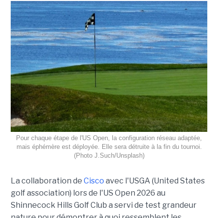
Pour chaque étape de l'US Open, la configuration réseau adaptée,
mais éphémère est déployée. Elle sera détruite à la fin du tournoi.
(Photo J.Such/Unsplash)
La collaboration de
Cisco
avec l'USGA (United States
golf association) lors de l'US Open 2026 au
Shinnecock Hills Golf Club a servi de test grandeur
nature pour démontrer à quoi ressemblent les