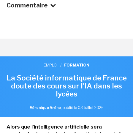
Commentaire
EMPLOI
/
FORMATION
La Société informatique de France
doute des cours sur l'IA dans les
lycées
Véronique Arène
,
publié le 03 Juillet 2026
Alors que l'intelligence artificielle sera