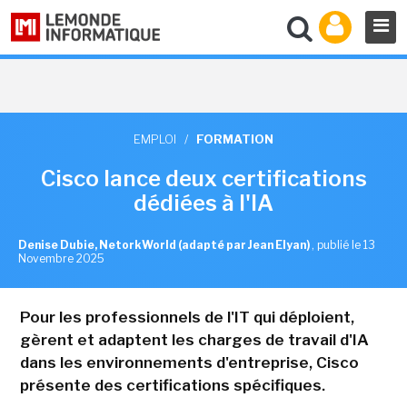
EMPLOI
/
FORMATION
Cisco lance deux certifications
dédiées à l'IA
Denise Dubie, NetorkWorld (adapté par Jean Elyan)
,
publié le 13
Novembre 2025
Pour les professionnels de l'IT qui déploient,
gèrent et adaptent les charges de travail d'IA
dans les environnements d'entreprise, Cisco
présente des certifications spécifiques.