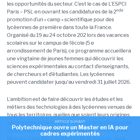
les opportunités du secteur. C’est le cas de L’ESPCI
nde
Paris – PSL en ouvrant les candidatures de la 2
promotion d’un « camp » scientifique pour des
lycéennes de première dans toute la France.
Organisé du 19 au 24 octobre 202 lors des vacances
scolaires sur le campus de l’école (5 e
arrondissement de Paris), ce programme accueillera
une vingtaine de jeunes femmes qui découvrir les
sciences expérimentales au contact d’enseignants,
de chercheurs et d’étudiantes. Les lycéennes
peuvent candidater jusqu'au vendredi 31 juillet 2026.
L’ambition est de faire découvrir les études et les
métiers des technologies à des lycéennes venues de
tous les territoires, quelles que soient leurs origines
ARTICLE SUIVANT
géographiques ou sociales. Au-delà de la découverte,
Polytechnique ouvre un Master en IA pour
ce dispositif vise également à gagner en confiance
cadres expérimentés
dans les choix d'orientation et de se projeter dans