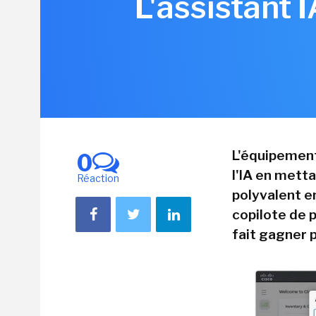
L'assistant 
L'équipement
0
l'IA en metta
Réaction
polyvalent en
copilote de 
fait gagner 