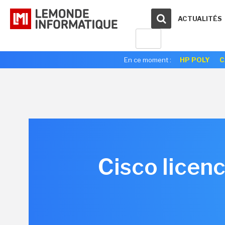
ACTUALITÉS
En ce moment :
HP POLY
C
Cisco licen