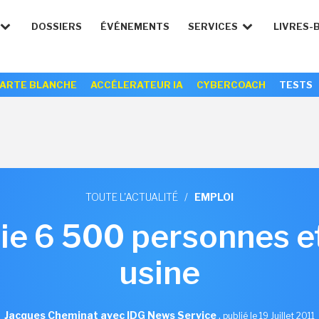
DOSSIERS
ÉVÉNEMENTS
SERVICES
LIVRES-
ARTE BLANCHE
ACCÉLERATEUR IA
CYBERCOACH
TESTS
TOUTE L'ACTUALITÉ
/
EMPLOI
cie 6 500 personnes e
usine
Jacques Cheminat avec IDG News Service
,
publié le 19 Juillet 2011