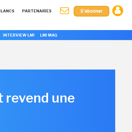
S'abonner
BLANCS
PARTENAIRES
INTERVIEW LMI
LMI MAG
t revend une