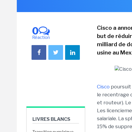
Cisco a anno
0
but de réduir
Réaction
milliard de d
usine au Mex
Cisco
poursuit 
le recentrage 
et routeur). L
Les licenciem
salariale. La 
LIVRES BLANCS
15% de suppre
Transition numérique