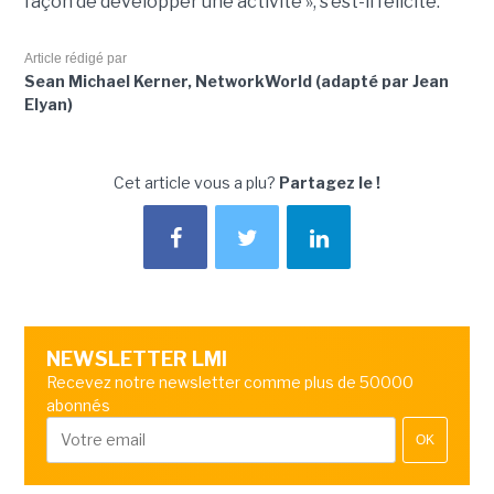
façon de développer une activité », s’est-il félicité.
Article rédigé par
Sean Michael Kerner, NetworkWorld (adapté par Jean
Elyan)
Cet article vous a plu?
Partagez le !
NEWSLETTER LMI
Recevez notre newsletter comme plus de 50000
abonnés
OK