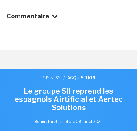
Commentaire
BUSINESS
/
ACQUISITION
Le groupe SII reprend les
espagnols Airtificial et Aertec
Solutions
Benoît Huet
,
publié le 08 Juillet 2026