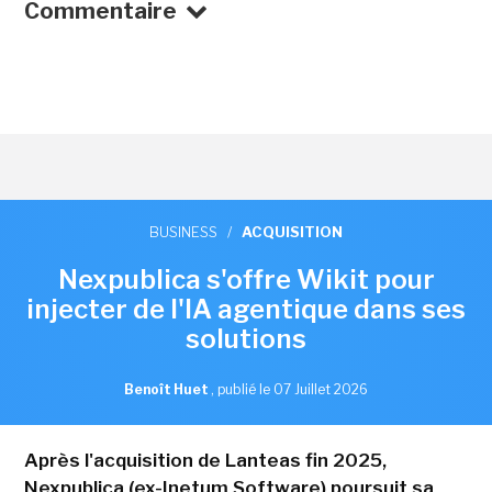
Commentaire
BUSINESS
/
ACQUISITION
Nexpublica s'offre Wikit pour
injecter de l'IA agentique dans ses
solutions
Benoît Huet
,
publié le 07 Juillet 2026
Après l'acquisition de Lanteas fin 2025,
Nexpublica (ex-Inetum Software) poursuit sa