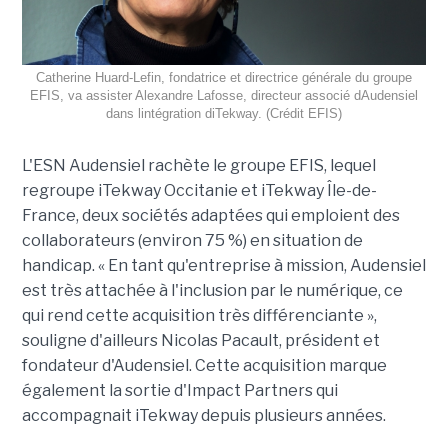
Catherine Huard-Lefin, fondatrice et directrice générale du groupe
EFIS, va assister Alexandre Lafosse, directeur associé dAudensiel
dans lintégration diTekway. (Crédit EFIS)
L'ESN Audensiel rachète le groupe EFIS, lequel
regroupe iTekway Occitanie et iTekway Île-de-
France, deux sociétés adaptées qui emploient des
collaborateurs (environ 75 %) en situation de
handicap. « En tant qu'entreprise à mission, Audensiel
est très attachée à l'inclusion par le numérique, ce
qui rend cette acquisition très différenciante »,
souligne d'ailleurs Nicolas Pacault, président et
fondateur d'Audensiel. Cette acquisition marque
également la sortie d'Impact Partners qui
accompagnait iTekway depuis plusieurs années.