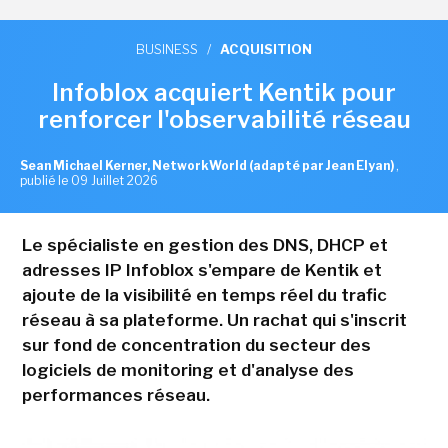
BUSINESS
/
ACQUISITION
Infoblox acquiert Kentik pour
renforcer l'observabilité réseau
Sean Michael Kerner, NetworkWorld (adapté par Jean Elyan)
,
publié le 09 Juillet 2026
Le spécialiste en gestion des DNS, DHCP et
adresses IP Infoblox s'empare de Kentik et
ajoute de la visibilité en temps réel du trafic
réseau à sa plateforme. Un rachat qui s'inscrit
sur fond de concentration du secteur des
logiciels de monitoring et d'analyse des
performances réseau.