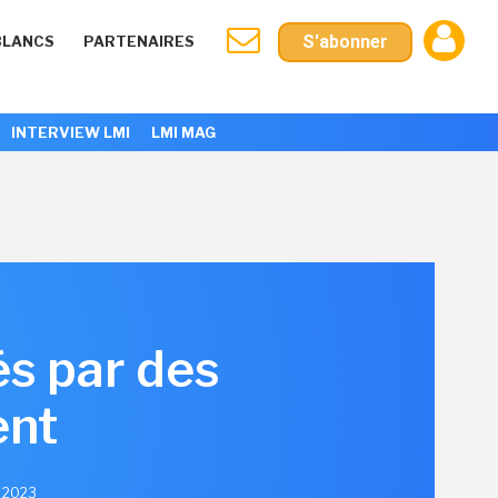
S'abonner
BLANCS
PARTENAIRES
INTERVIEW LMI
LMI MAG
és par des
ent
e 2023