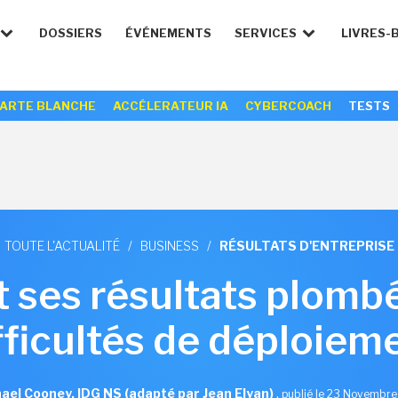
DOSSIERS
ÉVÉNEMENTS
SERVICES
LIVRES-
ARTE BLANCHE
ACCÉLERATEUR IA
CYBERCOACH
TESTS
TOUTE L'ACTUALITÉ
/
BUSINESS
/
RÉSULTATS D'ENTREPRISE
t ses résultats plomb
fficultés de déploiem
ael Cooney, IDG NS (adapté par Jean Elyan)
,
publié le 23 Novembr