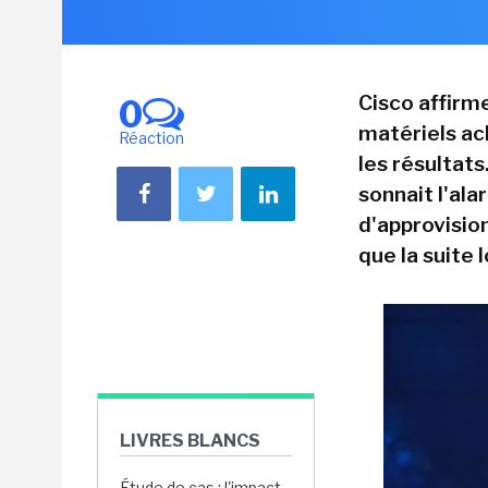
Cisco affirm
0
matériels ach
Réaction
les résultats
sonnait l'al
d'approvisio
que la suite
LIVRES BLANCS
Étude de cas : l'impact