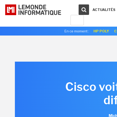
ACTUALITÉS
En ce moment :
HP POLY
C
Cisco voi
di
Mich