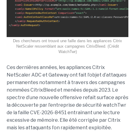
Des chercheurs ont trouvé une faille dans les appliances Citrix
NetScaler ressemblant aux campagnes CitrixBleed. (Crédit
WatchTwr)
Ces dernières années, les appliances Citrix
NetScaler ADC et Gateway ont fait l’objet d’attaques
permanentes notamment à travers des campagnes
nommées CitrixBleed et menées depuis 2023. Le
spectre d’une nouvelle offensive refait surface après
la découverte par l’entreprise de sécurité watchTwr
de la faille CVE-2026-8451 entraînant une lecture
excessive de mémoire. Elle été corrigée par Citrix
mais les attaquants l’on rapidement exploitée.