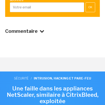
OK
Commentaire
SÉCURITÉ
/
INTRUSION, HACKING ET PARE-FEU
Une faille dans les appliances
NetScaler, similaire à CitrixBleed,
exploitée