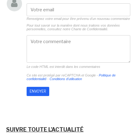
Renseignez votre email pour être prévenu d'un nouveau commentaire
Pour tout savoir sur la manière dont nous traitons vos données
personnelles, consultez notre
Charte de Confidentialité.
Le code HTML est interdit dans les commentaires
Ce site est protégé par reCAPTCHA et Google -
Politique de
confidentialité
-
Conditions d'utilisation
SUIVRE TOUTE L'ACTUALITÉ