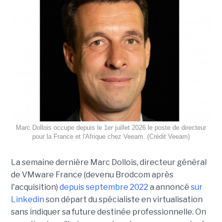
Marc Dollois occupe depuis le 1er juillet 2026 le poste de directeur
pour la France et l'Afrique chez Veeam. (Crédit Veeam)
La semaine dernière Marc Dollois, directeur général
de VMware France (devenu Brodcom après
l'acquisition)
depuis septembre 2022
a annoncé
sur
Linkedin
son départ du spécialiste en virtualisation
sans indiquer sa future destinée professionnelle. On