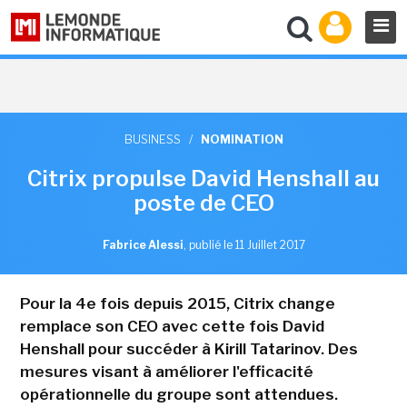
BUSINESS
/
NOMINATION
Citrix propulse David Henshall au
poste de CEO
Fabrice Alessi
,
publié le 11 Juillet 2017
Pour la 4e fois depuis 2015, Citrix change
remplace son CEO avec cette fois David
Henshall pour succéder à Kirill Tatarinov. Des
mesures visant à améliorer l'efficacité
opérationnelle du groupe sont attendues.