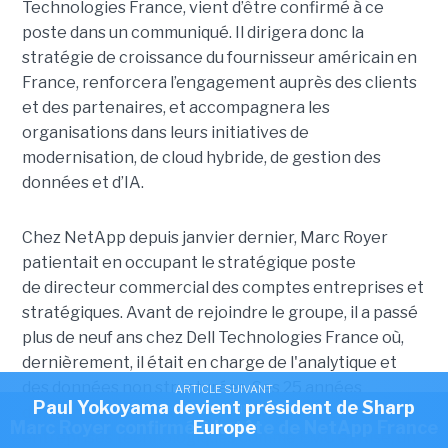
Technologies France, vient d’être confirmé à ce
poste dans un communiqué. Il dirigera donc la
stratégie de croissance du fournisseur américain en
France, renforcera l’engagement auprès des clients
et des partenaires, et accompagnera les
organisations dans leurs initiatives de
modernisation, de cloud hybride, de gestion des
données et d’IA.
Chez NetApp depuis janvier dernier, Marc Royer
patientait en occupant le stratégique poste
de directeur commercial des comptes entreprises et
stratégiques. Avant de rejoindre le groupe, il a passé
plus de neuf ans chez Dell Technologies France où,
dernièrement, il était en charge de l'analytique et
des données non structurées. Ses 25 années
ARTICLE SUIVANT
Paul Yokoyama devient président de Sharp
ARTICLE SUIVANT
d’expérience l’ont aussi mené à fréquenter d’autres
Marc Royer confirmé à la tête de NetApp France
Europe
entreprises technologiques comme EMC et Rise, un