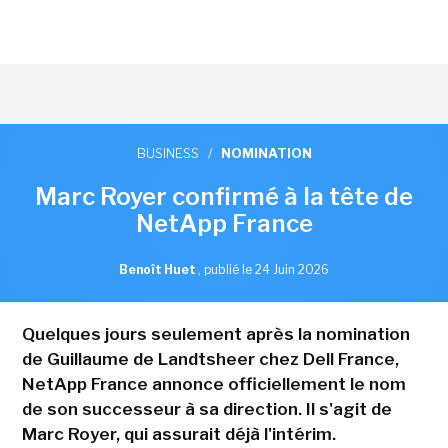
BUSINESS
/
NOMINATION
Marc Royer confirmé à la tête de
NetApp France
Benoît Huet
,
publié le 24 Juin 2026
Quelques jours seulement après la nomination
de Guillaume de Landtsheer chez Dell France,
NetApp France annonce officiellement le nom
de son successeur à sa direction. Il s'agit de
Marc Royer, qui assurait déjà l'intérim.