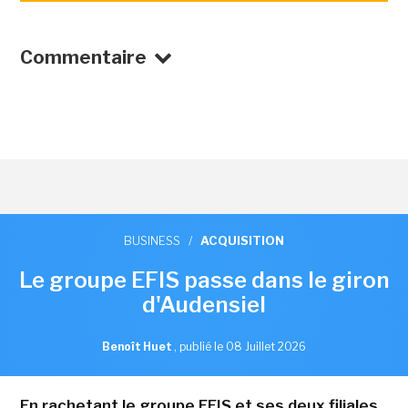
Commentaire
BUSINESS
/
ACQUISITION
Le groupe EFIS passe dans le giron
d'Audensiel
Benoît Huet
,
publié le 08 Juillet 2026
En rachetant le groupe EFIS et ses deux filiales