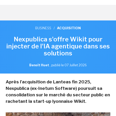
BUSINESS
/
ACQUISITION
Nexpublica s'offre Wikit pour
injecter de l'IA agentique dans ses
solutions
Benoît Huet
,
publié le 07 Juillet 2026
Après l'acquisition de Lanteas fin 2025,
Nexpublica (ex-Inetum Software) poursuit sa
consolidation sur le marché du secteur public en
rachetant la start-up lyonnaise Wikit.