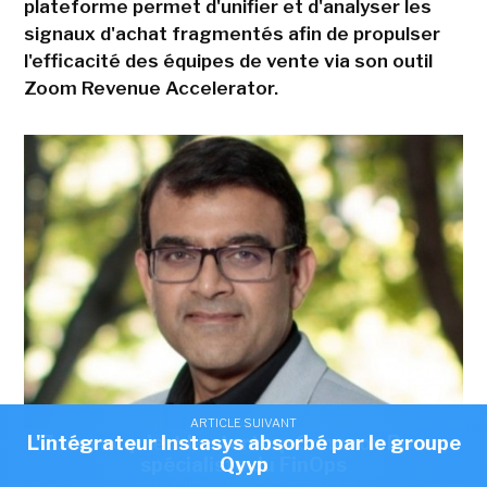
plateforme permet d'unifier et d'analyser les
signaux d'achat fragmentés afin de propulser
l'efficacité des équipes de vente via son outil
Zoom Revenue Accelerator.
ARTICLE SUIVANT
ARTICLE SUIVANT
L'intégrateur Instasys absorbé par le groupe
Zoom acquiert la start-up Common Room,
« Le rachat de Common Room nous permet détendre le système
d'action de Zoom en amont, en combinant un contexte enrichi sur la
spécialiste du FinOps
Qyyp
manière dont les organisations interagissent avec une compréhension