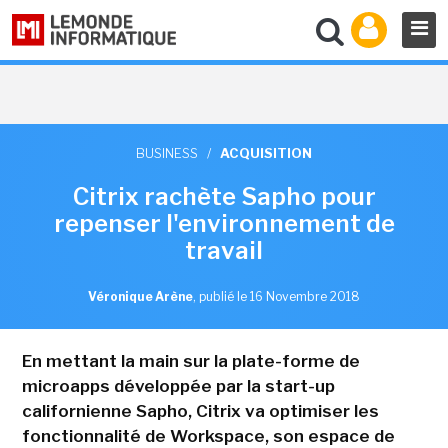
BUSINESS
/
ACQUISITION
Citrix rachète Sapho pour
repenser l'environnement de
travail
Véronique Arène
,
publié le 16 Novembre 2018
En mettant la main sur la plate-forme de
microapps développée par la start-up
californienne Sapho, Citrix va optimiser les
fonctionnalité de Workspace, son espace de