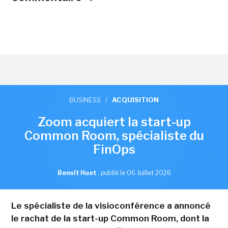
BUSINESS
/
ACQUISITION
Zoom acquiert la start-up
Common Room, spécialiste du
FinOps
Benoît Huet
,
publié le 06 Juillet 2026
Le spécialiste de la visioconférence a annoncé
le rachat de la start-up Common Room, dont la