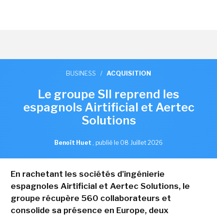
BUSINESS
/
ACQUISITION
Le groupe SII reprend les
espagnols Airtificial et Aertec
Solutions
Benoît Huet
,
publié le 08 Juillet 2026
En rachetant les sociétés d'ingénierie
espagnoles Airtificial et Aertec Solutions, le
groupe récupère 560 collaborateurs et
consolide sa présence en Europe, deux