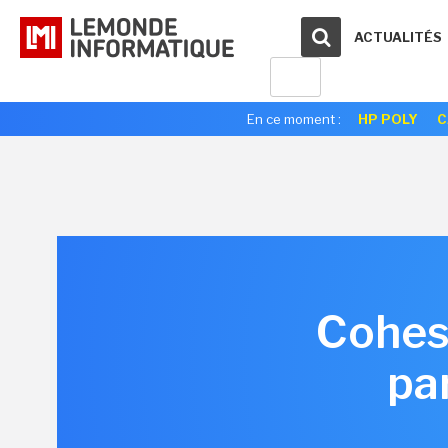
ACTUALITÉS
En ce moment :
HP POLY
C
Cohesi
pa