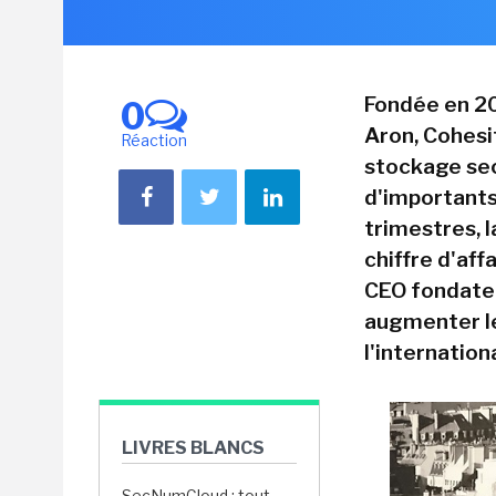
Fondée en 20
0
Aron, Cohesit
Réaction
stockage se
d'importants
trimestres, 
chiffre d'af
CEO fondate
augmenter le
l'internationa
LIVRES BLANCS
SecNumCloud : tout