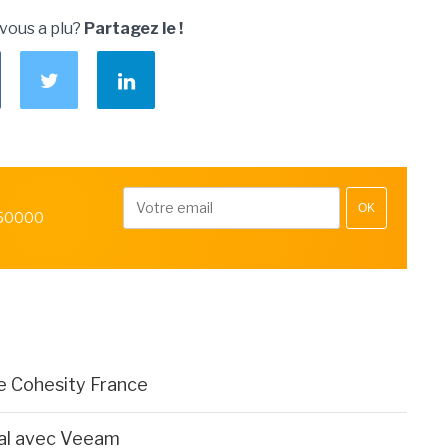
 vous a plu?
Partagez le !
OK
 50000
de Cohesity France
al avec Veeam