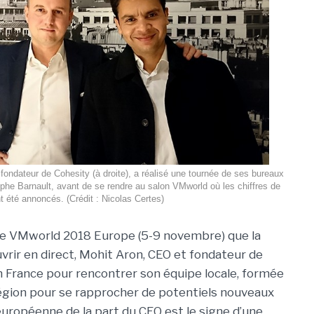
fondateur de Cohesity (à droite), a réalisé une tournée de ses bureaux
he Barnault, avant de se rendre au salon VMworld où les chiffres de
nt été annoncés. (Crédit : Nicolas Certes)
le VMworld 2018 Europe (5-9 novembre) que la
ir en direct, Mohit Aron, CEO et fondateur de
n France pour rencontrer son équipe locale, formée
égion pour se rapprocher de potentiels nouveaux
européenne de la part du CEO est le signe d’une