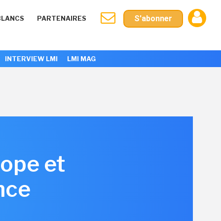
S'abonner
BLANCS
PARTENAIRES
INTERVIEW LMI
LMI MAG
rope et
nce