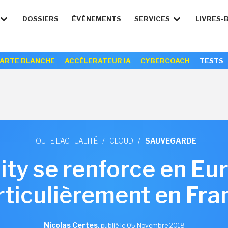
DOSSIERS
ÉVÉNEMENTS
SERVICES
LIVRES-
ARTE BLANCHE
ACCÉLERATEUR IA
CYBERCOACH
TESTS
TOUTE L'ACTUALITÉ
/
CLOUD
/
SAUVEGARDE
ty se renforce en Eu
rticulièrement en Fra
Nicolas Certes
,
publié le 05 Novembre 2018