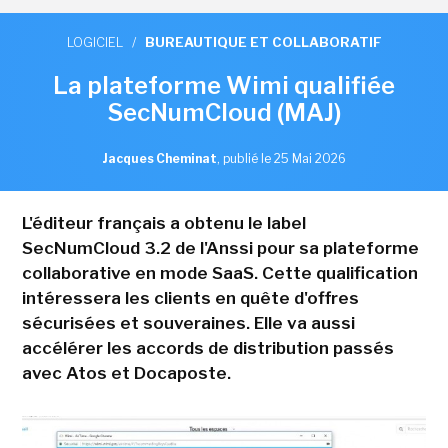
LOGICIEL
/
BUREAUTIQUE ET COLLABORATIF
La plateforme Wimi qualifiée
SecNumCloud (MAJ)
Jacques Cheminat
,
publié le 25 Mai 2026
L'éditeur français a obtenu le label
SecNumCloud 3.2 de l'Anssi pour sa plateforme
collaborative en mode SaaS. Cette qualification
intéressera les clients en quête d'offres
sécurisées et souveraines. Elle va aussi
accélérer les accords de distribution passés
avec Atos et Docaposte.