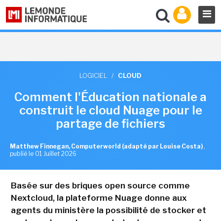
LOGICIEL
/
CLOUD
Comment l'Éducation nationale a
construit le cloud Nuage pour le
partage de fichiers
Matthew Finnegan, Computerworld (adapté par Louise Costa)
,
publié le 01 Juillet 2026
Basée sur des briques open source comme
Nextcloud, la plateforme Nuage donne aux
agents du ministère la possibilité de stocker et