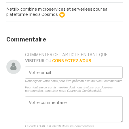
Netflix combine microservices et serverless pour sa
plateforme média Cosmos
Commentaire
COMMENTER CET ARTICLE EN TANT QUE
VISITEUR
OU
CONNECTEZ-VOUS
Renseignez votre email pour être prévenu d'un nouveau commentaire
Pour tout savoir sur la manière dont nous traitons vos données
personnelles, consultez notre
Charte de Confidentialité.
Le code HTML est interdit dans les commentaires