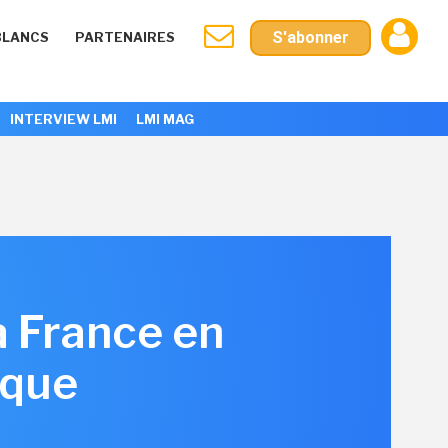
S'abonner
BLANCS
PARTENAIRES
INTERVIEW LMI
LMI MAG
a France en
ique