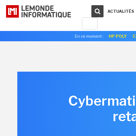
ACTUALITÉS
En ce moment :
HP POLY
C
Cybermatin
ret