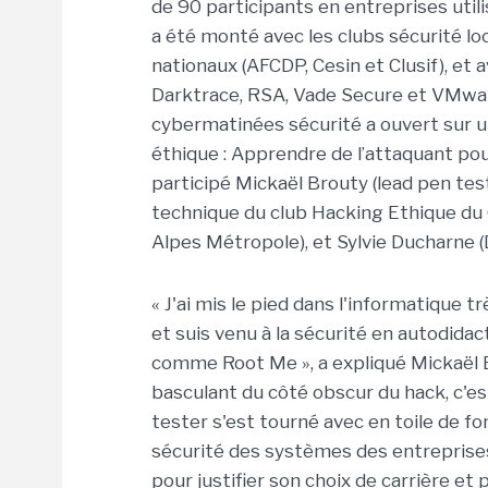
de 90 participants en entreprises utili
a été monté avec les clubs sécurité lo
nationaux (AFCDP, Cesin et Clusif), et
Darktrace, RSA, Vade Secure et VMwar
cybermatinées sécurité a ouvert sur 
éthique : Apprendre de l’attaquant po
participé Mickaël Brouty (lead pen tes
technique du club Hacking Ethique du C
Alpes Métropole), et Sylvie Ducharne (
« J'ai mis le pied dans l'informatique 
et suis venu à la sécurité en autodida
comme Root Me », a expliqué Mickaël Br
basculant du côté obscur du hack, c'es
tester s'est tourné avec en toile de fo
sécurité des systèmes des entreprises
pour justifier son choix de carrière et