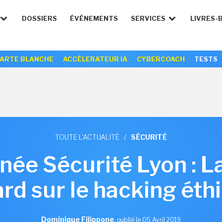
DOSSIERS
ÉVÉNEMENTS
SERVICES
LIVRES-
ARTE BLANCHE
ACCÉLERATEUR IA
CYBERCOACH
TESTS
TOUTE L'ACTUALITÉ
/
SÉCURITÉ
ée Sécurité Lyon : L
ard sur le hacking éth
Dominique Filippone
,
publié le 05 Avril 2019