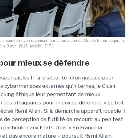
e sécurité à Lyon organisée par la rédaction du Monde Informatique, à
le 3 avril 2019. (crédit : D.F.)
r pour mieux se défendre
 responsables IT à la sécurité informatique pour
s cybermenaces externes qu'internes, le Clusir
acking éthique leur permettant de mieux
n des attaquants pour mieux se défendre. « Le but
récisé Rémi Allain. Si la démarche apparaît louable il
 de perception de l'utilité de recourir au pen test
 particulier aux Etats-Unis. « En France la
et pas encore mature », poursuit Rémi Allain.