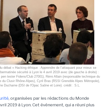
du débat « Hacking éthique : Apprendre de l’attaquant pour mieux se
ybermatinée sécurité à Lyon le 4 avril 2019 avec (de gauche à droite) :
 pen tester Fidens/Club 27001), Rémi Allain (responsable technique du
e du Clusir Rhône-Alpes), Cyril Bras (RSSI Grenoble Alpes Métropole),
vie Ducharne (DSI de l'Opac Saône et Loire). crédit : S.L.
rité
, organisées par les rédactions du Monde
vril 2019 à Lyon. Cet événement, qui a réuni plus