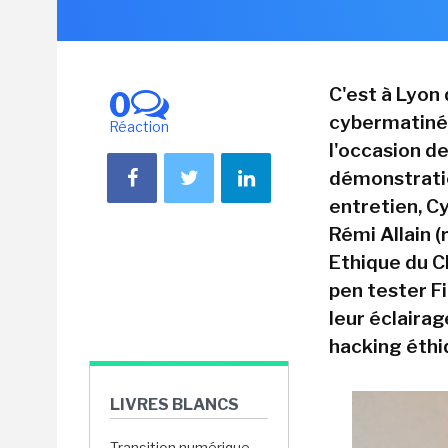
C'est à Lyon
0
cybermatinée
Réaction
l'occasion d
démonstratio
entretien, Cy
Rémi Allain 
Ethique du C
pen tester 
leur éclairag
hacking éthi
LIVRES BLANCS
Transition numérique