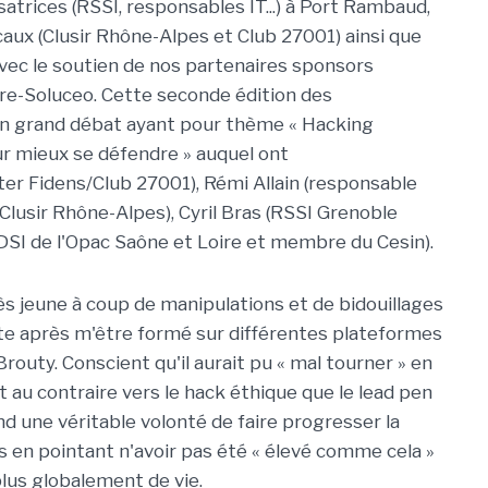
satrices (RSSI, responsables IT...) à Port Rambaud,
caux (Clusir Rhône-Alpes et Club 27001) ainsi que
 avec le soutien de nos partenaires sponsors
e-Soluceo. Cette seconde édition des
un grand débat ayant pour thème « Hacking
ur mieux se défendre » auquel ont
ter Fidens/Club 27001), Rémi Allain (responsable
lusir Rhône-Alpes), Cyril Bras (RSSI Grenoble
DSI de l'Opac Saône et Loire et membre du Cesin).
très jeune à coup de manipulations et de bidouillages
cte après m'être formé sur différentes plateformes
outy. Conscient qu'il aurait pu « mal tourner » en
t au contraire vers le hack éthique que le lead pen
nd une véritable volonté de faire progresser la
 en pointant n'avoir pas été « élevé comme cela »
 plus globalement de vie.