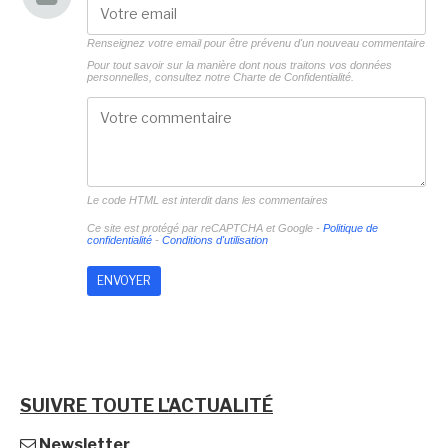
Renseignez votre email pour être prévenu d'un nouveau commentaire
Pour tout savoir sur la manière dont nous traitons vos données
personnelles, consultez notre
Charte de Confidentialité.
Le code HTML est interdit dans les commentaires
Ce site est protégé par reCAPTCHA et Google -
Politique de
confidentialité
-
Conditions d'utilisation
SUIVRE TOUTE L'ACTUALITÉ
Newsletter