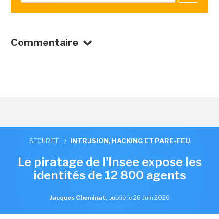
Commentaire
SÉCURITÉ
/
INTRUSION, HACKING ET PARE-FEU
Le piratage de l'Insee expose les
identités de 12 800 agents
Jacques Cheminat
,
publié le 26 Juin 2026