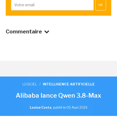
OK
Commentaire
LOGICIEL
/
INTELLIGENCE ARTIFICIELLE
Alibaba lance Qwen 3.8-Max
Louise Costa
,
publié le 05 Aout 2026