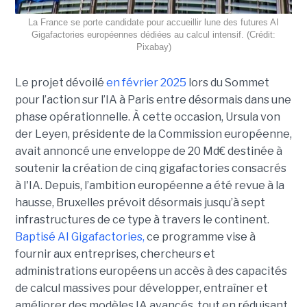
La France se porte candidate pour accueillir lune des futures AI
Gigafactories européennes dédiées au calcul intensif. (Crédit:
Pixabay)
Le projet dévoilé
en février 2025
lors du Sommet
pour l’action sur l’IA à Paris entre désormais dans une
phase opérationnelle. À cette occasion, Ursula von
der Leyen, présidente de la Commission européenne,
avait annoncé une enveloppe de 20 Md€ destinée à
soutenir la création de cinq gigafactories consacrés
à l'IA. Depuis, l’ambition européenne a été revue à la
hausse, Bruxelles prévoit désormais jusqu’à sept
infrastructures de ce type à travers le continent.
Baptisé
AI Gigafactories
,
ce programme vise à
fournir aux entreprises, chercheurs et
administrations européens un accès à des capacités
de calcul massives pour développer, entraîner et
améliorer des modèles IA avancés, tout en réduisant