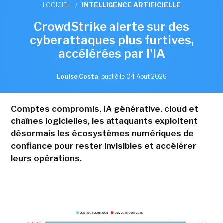
LOGICIEL
/
INTELLIGENCE ARTIFICIELLE
CrowdStrike alerte sur des
cyberattaques plus furtives,
accélérées par l'IA
Louise Costa
,
publié le 04 Aout 2026
Comptes compromis, IA générative, cloud et
chaînes logicielles, les attaquants exploitent
désormais les écosystèmes numériques de
confiance pour rester invisibles et accélérer
leurs opérations.