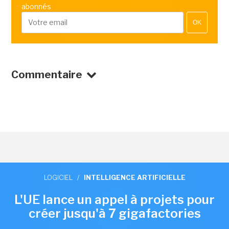
abonnés
OK
Commentaire
LOGICIEL
/
INTELLIGENCE ARTIFICIELLE
L'UE lance un appel à projets pour
créer jusqu'à 7 gigafactories