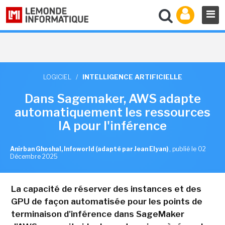
LOGICIEL
/
INTELLIGENCE ARTIFICIELLE
Dans Sagemaker, AWS adapte
automatiquement les ressources
IA pour l'inférence
Anirban Ghoshal, Infoworld (adapté par Jean Elyan)
,
publié le 02
Décembre 2025
La capacité de réserver des instances et des
GPU de façon automatisée pour les points de
terminaison d'inférence dans SageMaker