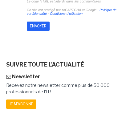
Le code HTML est interdit dans les commentaires
Ce site est protégé par reCAPTCHA et Google -
Politique de
confidentialité
-
Conditions d'utilisation
SUIVRE TOUTE L'ACTUALITÉ
Newsletter
Recevez notre newsletter comme plus de 50 000
professionnels de l'IT!
JE M'ABONNE