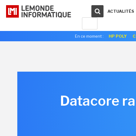
ACTUALITÉS
En ce moment :
HP POLY
C
Datacore ra