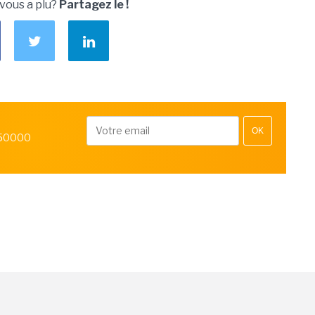
 vous a plu?
Partagez le !
OK
 50000