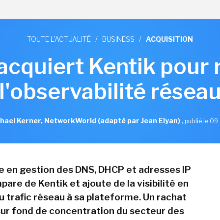
TOUTE L'ACTUALITÉ
/
BUSINESS
/
ACQUISITION
 acquiert Kentik pour 
l'observabilité résea
hael Kerner, NetworkWorld (adapté par Jean Elyan)
,
publié le 09 
te en gestion des DNS, DHCP et adresses IP
pare de Kentik et ajoute de la visibilité en
u trafic réseau à sa plateforme. Un rachat
 sur fond de concentration du secteur des