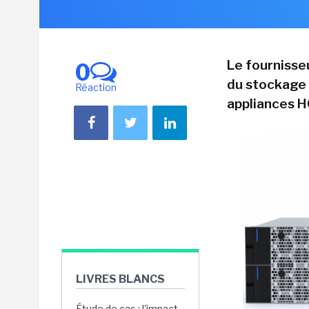
Le fournisseu
0
du stockage 
Réaction
appliances HC
LIVRES BLANCS
Étude de cas : l'impact