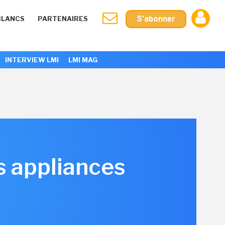
S'abonner
BLANCS
PARTENAIRES
INTERVIEW LMI
LMI MAG
s appliances