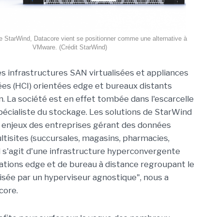
e StarWind, Datacore vient se positionner comme une alternative à
VMware. (Crédit StarWind)
s infrastructures SAN virtualisées et appliances
s (HCI) orientées edge et bureaux distants
. La société est en effet tombée dans l'escarcelle
pécialiste du stockage. Les solutions de StarWind
 enjeux des entreprises gérant des données
ltisites (succursales, magasins, pharmacies,
"Il s'agit d'une infrastructure hyperconvergente
cations edge et de bureau à distance regroupant le
visée par un hyperviseur agnostique", nous a
core.