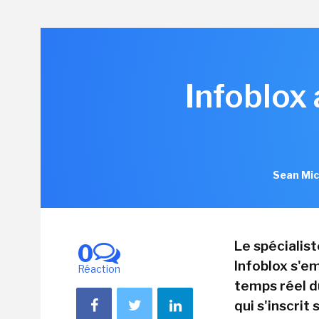
Infoblox
Sean Mic
Le spécialis
0
Infoblox s'em
Réaction
temps réel d
qui s'inscrit