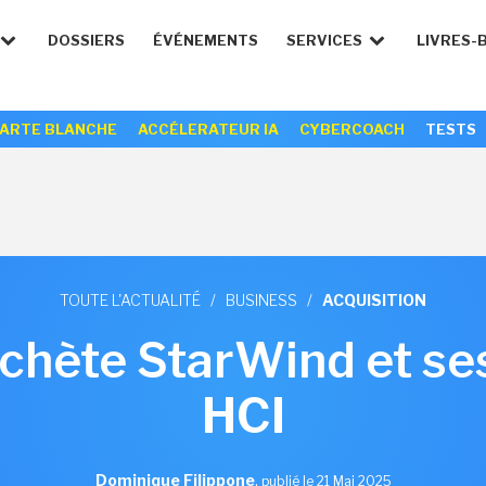
DOSSIERS
ÉVÉNEMENTS
SERVICES
LIVRES-
ARTE BLANCHE
ACCÉLERATEUR IA
CYBERCOACH
TESTS
TOUTE L'ACTUALITÉ
/
BUSINESS
/
ACQUISITION
chète StarWind et se
HCI
Dominique Filippone
,
publié le 21 Mai 2025