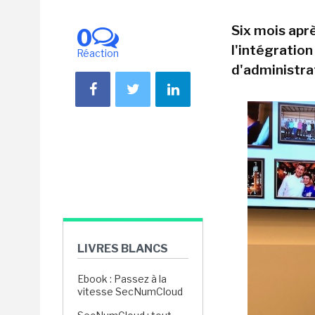
Six mois apr
0
l'intégration
Réaction
d'administra
LIVRES BLANCS
Ebook : Passez à la
vitesse SecNumCloud