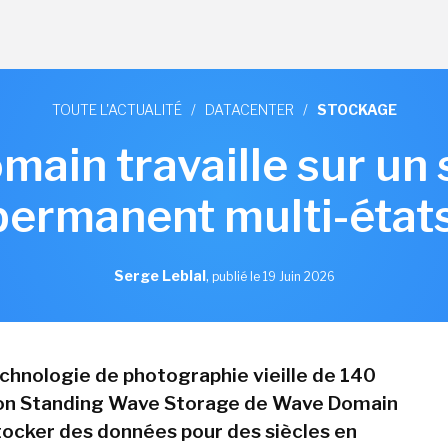
TOUTE L'ACTUALITÉ
/
DATACENTER
/
STOCKAGE
ain travaille sur un
permanent multi-état
Serge Leblal
,
publié le 19 Juin 2026
chnologie de photographie vieille de 140
tion Standing Wave Storage de Wave Domain
ocker des données pour des siècles en