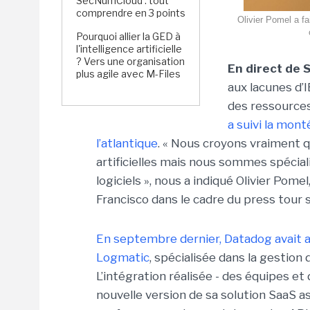
SecNumCloud : tout
comprendre en 3 points
Olivier Pomel a f
Pourquoi allier la GED à
l'intelligence artificielle
? Vers une organisation
En direct de 
plus agile avec M-Files
aux lacunes d’
des ressources
a suivi la mon
l’atlantique
. « Nous croyons vraiment q
artificielles mais nous sommes spéci
logiciels », nous a indiqué Olivier Pom
Francisco dans le cadre du press tour 
En septembre dernier, Datadog avait an
Logmatic
, spécialisée dans la gestion 
L’intégration réalisée - des équipes et
nouvelle version de sa solution SaaS as