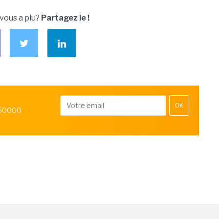
 vous a plu?
Partagez le !
OK
 50000