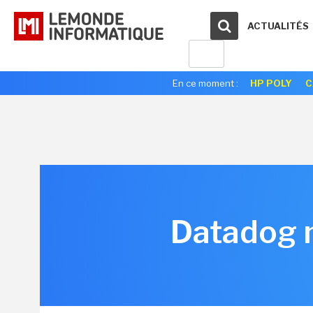
ACTUALITÉS
En ce moment :
HP POLY
C
Datadog m