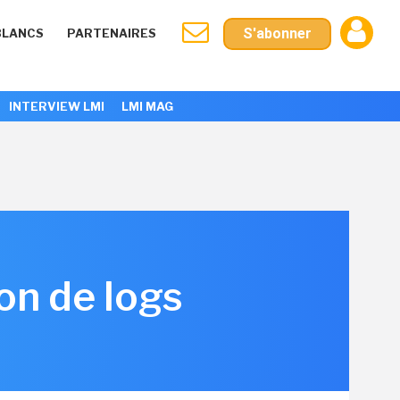
S'abonner
BLANCS
PARTENAIRES
INTERVIEW LMI
LMI MAG
on de logs