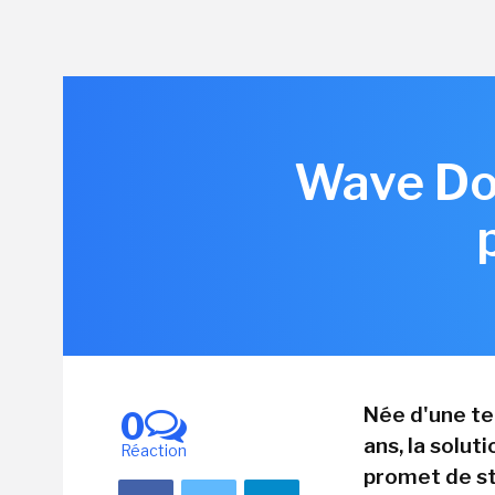
Wave Dom
Née d'une te
0
ans, la solu
Réaction
promet de st