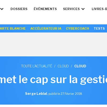
DOSSIERS
ÉVÉNEMENTS
SERVICES
LIVRES-
ARTE BLANCHE
ACCÉLERATEUR IA
CYBERCOACH
TESTS
TOUTE L'ACTUALITÉ
/
CLOUD
/
CLOUD
et le cap sur la gesti
Serge Leblal
,
publié le 27 Février 2018