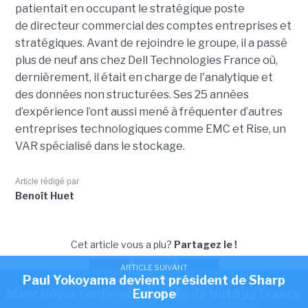
patientait en occupant le stratégique poste
de directeur commercial des comptes entreprises et
stratégiques. Avant de rejoindre le groupe, il a passé
plus de neuf ans chez Dell Technologies France où,
dernièrement, il était en charge de l'analytique et
des données non structurées. Ses 25 années
d’expérience l’ont aussi mené à fréquenter d’autres
entreprises technologiques comme EMC et Rise, un
VAR spécialisé dans le stockage.
Article rédigé par
Benoît Huet
Cet article vous a plu?
Partagez le !
ARTICLE SUIVANT
Paul Yokoyama devient président de Sharp
ARTICLE SUIVANT
Marc Royer confirmé à la tête de NetApp France
Europe