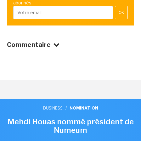
abonnés
OK
Commentaire
BUSINESS
/
NOMINATION
Mehdi Houas nommé président de
Numeum