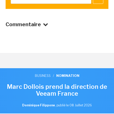
Commentaire
BUSINESS
/
NOMINATION
Marc Dollois prend la direction de
Veeam France
Dominique Filippone
,
publié le 08 Juillet 2026