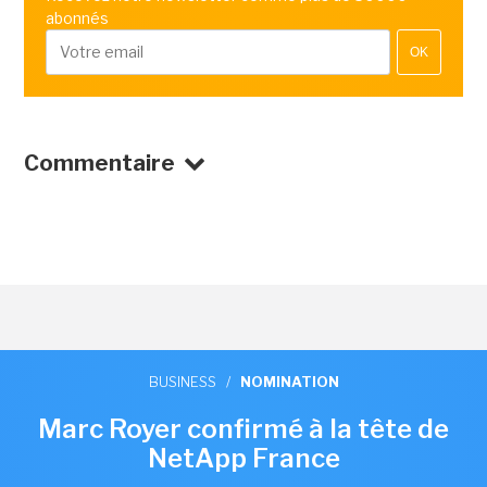
abonnés
OK
Commentaire
BUSINESS
/
NOMINATION
Marc Royer confirmé à la tête de
NetApp France