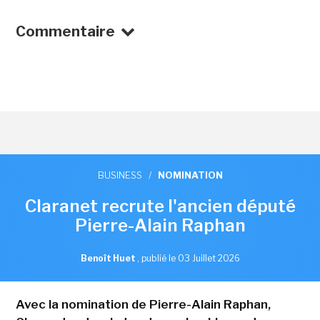
Commentaire
BUSINESS
/
NOMINATION
Claranet recrute l'ancien député
Pierre-Alain Raphan
Benoît Huet
,
publié le 03 Juillet 2026
Avec la nomination de Pierre-Alain Raphan,