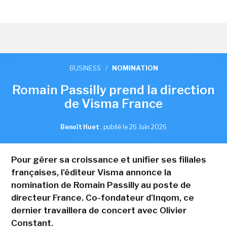
BUSINESS
/
NOMINATION
Romain Passilly prend la direction
de Visma France
Benoît Huet
,
publié le 26 Juin 2026
Pour gérer sa croissance et unifier ses filiales
françaises, l'éditeur Visma annonce la
nomination de Romain Passilly au poste de
directeur France. Co-fondateur d'Inqom, ce
dernier travaillera de concert avec Olivier
Constant.