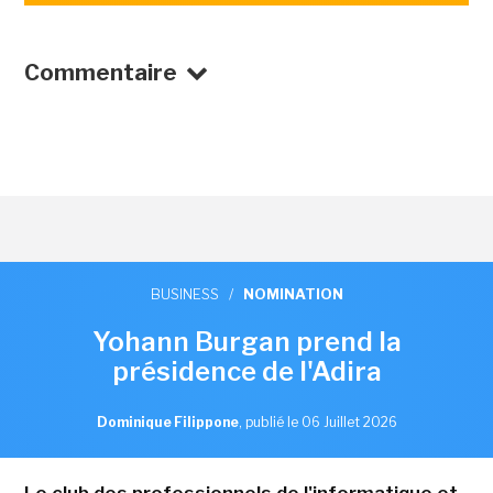
Commentaire
BUSINESS
/
NOMINATION
Yohann Burgan prend la
présidence de l'Adira
Dominique Filippone
,
publié le 06 Juillet 2026
Le club des professionnels de l'informatique et