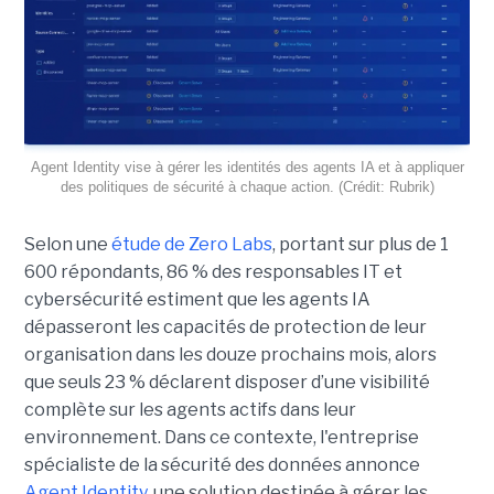
Agent Identity vise à gérer les identités des agents IA et à appliquer
des politiques de sécurité à chaque action. (Crédit: Rubrik)
Selon une
étude de Zero Labs
, portant
sur plus de 1
600 répondants,
86 % des responsables IT et
cybersécurité estiment que les agents IA
dépasseront les capacités de protection de leur
organisation dans les douze prochains mois, alors
que seuls 23 % déclarent disposer d’une visibilité
complète sur les agents actifs dans leur
environnement.
Dans ce contexte, l'entreprise
spécialiste de la sécurité des données annonce
Agent Identity,
une solution destinée à gérer les