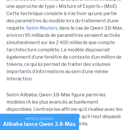
une approche de type « Mixture of Experts » (MoE).
Cette technique consiste à n’activer qu’une partie
des paramètres du modèle lors du traitement d’une
requête.
Selon Reuters
, dans le cas de Qwen 3.8-Max,
environ 95 milliards de paramètres seraient activés
simultanément sur les 2 400 milliards que compte
l’architecture complète. Le modèle disposerait
également d’une fenêtre de contexte d’un million de
tokens, ce qui lui permet de traiter des volumes
importants d’informations au sein d’une même
interaction.
Selon Alibaba, Qwen 3.8-Max figure parmi les
modèles IA les plus avancés actuellement
disponibles. L’entreprise affirme qu’il rivalise avec les
meilleures solutions du marché et qu’il n’est dépassé
ARTICLE SUIVANT
que par quelques systèmes de pointe.
Alibaba lance Qwen 3.8-Max