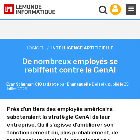
LOGICIEL
/
INTELLIGENCE ARTIFICIELLE
De nombreux employés se
rebiffent contre la GenAI
Evan Schuman, CIO (adapté par Emmanuelle Delsol)
,
publié le 25
Juillet 2025
Près d'un tiers des employés américains
saboteraient la stratégie GenAI de leur
entreprise. Qu'il s'agisse d'améliorer son
fonctionnement ou, plus probablement, de