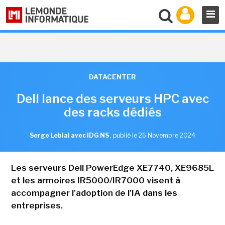
DATACENTER
Dell lance des serveurs HPC avec
des racks dédiés
Serge Leblal avec IDG NS
,
publié le 26 Novembre 2024
Les serveurs Dell PowerEdge XE7740, XE9685L
et les armoires IR5000/IR7000 visent à
accompagner l'adoption de l'IA dans les
entreprises.