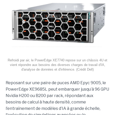
Refroidi par air, le PowerEdge XE7740 repose sur un châssis 4U et
vient répondre aux besoins des diverses charges de travail d'IA,
d'analyse de données et d'inférence. (Crédit Dell)
Reposant sur une paire de puces AMD Epyc 9005, le
PowerEdge XE9685L peut embarquer jusqu’à 96 GPU
Nvidia H200 ou B200 par rack, répondant aux
besoins de calcul à haute densité, comme
l’entraînement de modèles d’IA à grande échelle,
l'exécution de simulations avancées ou le