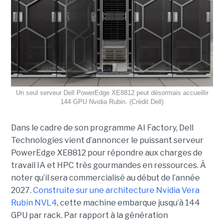
Un seul serveur Dell PowerEdge XE8812 peut désormais accueillir
144 GPU Nvidia Rubin. (Crédit Dell)
Dans le cadre de son programme AI Factory, Dell
Technologies vient d’annoncer le puissant serveur
PowerEdge XE8812 pour répondre aux charges de
travail IA et HPC très gourmandes en ressources. À
noter qu’il sera commercialisé au début de l’année
2027.
Construite sur une architecture Nvidia Vera
Rubin NVL4
, cette machine embarque jusqu’à 144
GPU par rack. Par rapport à la génération