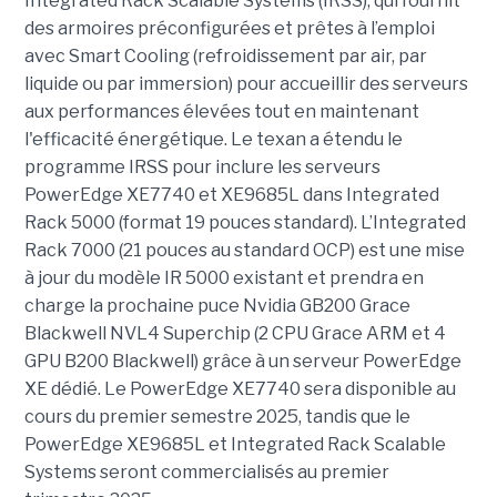
Integrated Rack Scalable Systems (IRSS), qui fournit
des armoires préconfigurées et prêtes à l’emploi
avec Smart Cooling (refroidissement par air, par
liquide ou par immersion) pour accueillir des serveurs
aux performances élevées tout en maintenant
l'efficacité énergétique. Le texan a étendu le
programme IRSS pour inclure les serveurs
PowerEdge XE7740 et XE9685L dans Integrated
Rack 5000 (format 19 pouces standard). L’Integrated
Rack 7000 (21 pouces au standard OCP) est une mise
à jour du modèle IR 5000 existant et prendra en
charge la prochaine puce Nvidia GB200 Grace
Blackwell NVL4 Superchip (2 CPU Grace ARM et 4
GPU B200 Blackwell) grâce à un serveur PowerEdge
XE dédié. Le PowerEdge XE7740 sera disponible au
cours du premier semestre 2025, tandis que le
PowerEdge XE9685L et Integrated Rack Scalable
Systems seront commercialisés au premier