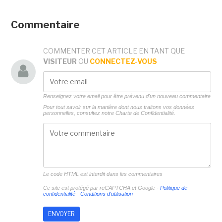
Commentaire
COMMENTER CET ARTICLE EN TANT QUE
VISITEUR
OU
CONNECTEZ-VOUS
Renseignez votre email pour être prévenu d'un nouveau commentaire
Pour tout savoir sur la manière dont nous traitons vos données
personnelles, consultez notre
Charte de Confidentialité.
Le code HTML est interdit dans les commentaires
Ce site est protégé par reCAPTCHA et Google -
Politique de
confidentialité
-
Conditions d'utilisation