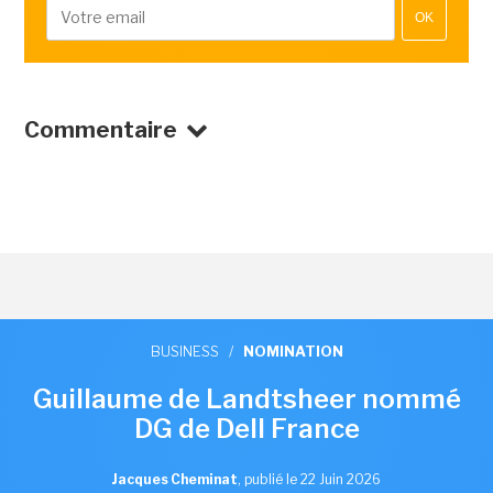
OK
Commentaire
BUSINESS
/
NOMINATION
Guillaume de Landtsheer nommé
DG de Dell France
Jacques Cheminat
,
publié le 22 Juin 2026