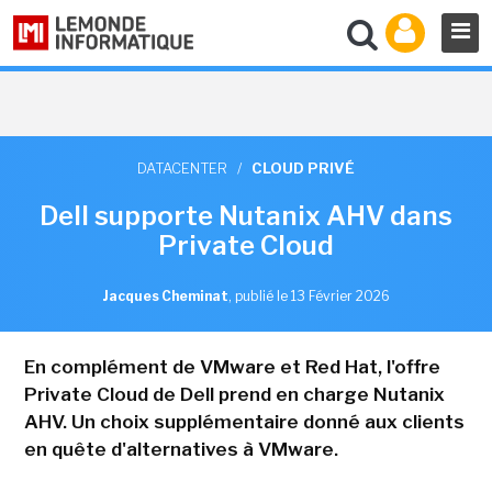
DATACENTER
/
CLOUD PRIVÉ
Dell supporte Nutanix AHV dans
Private Cloud
Jacques Cheminat
,
publié le 13 Février 2026
En complément de VMware et Red Hat, l'offre
Private Cloud de Dell prend en charge Nutanix
AHV. Un choix supplémentaire donné aux clients
en quête d'alternatives à VMware.