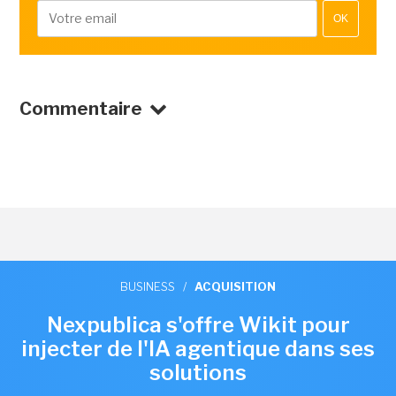
OK
Commentaire
BUSINESS
/
ACQUISITION
Nexpublica s'offre Wikit pour
injecter de l'IA agentique dans ses
solutions