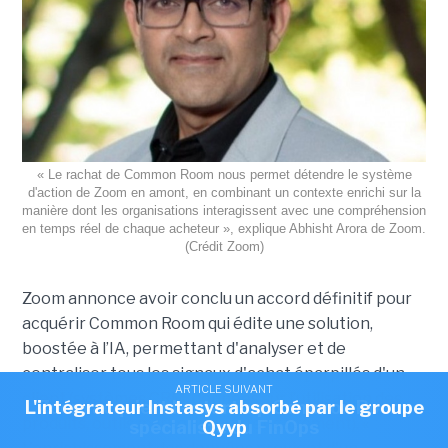
« Le rachat de Common Room nous permet détendre le système
d'action de Zoom en amont, en combinant un contexte enrichi sur la
manière dont les organisations interagissent avec une compréhension
en temps réel de chaque acheteur », explique Abhisht Arora de Zoom.
(Crédit Zoom)
Zoom annonce avoir conclu un accord définitif pour
acquérir Common Room qui édite une solution,
boostée à l’IA, permettant d'analyser et de
centraliser tous les signaux d'achat éparpillés d'un
ARTICLE SUIVANT
ARTICLE SUIVANT
client (systèmes CRM, données sur l’utilisation des
L'intégrateur Instasys absorbé par le groupe
Zoom acquiert la start-up Common Room,
produits, outils marketing et d’engagement). «
spécialiste du FinOps
Qyyp