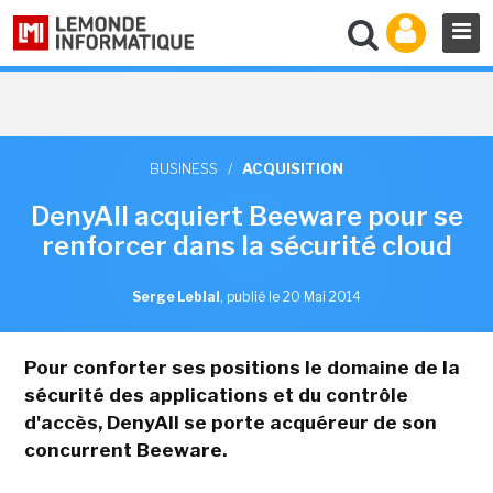
BUSINESS
/
ACQUISITION
DenyAll acquiert Beeware pour se
renforcer dans la sécurité cloud
Serge Leblal
,
publié le 20 Mai 2014
Pour conforter ses positions le domaine de la
sécurité des applications et du contrôle
d'accès, DenyAll se porte acquéreur de son
concurrent Beeware.