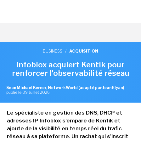
BUSINESS
/
ACQUISITION
Infoblox acquiert Kentik pour
renforcer l'observabilité réseau
Sean Michael Kerner, NetworkWorld (adapté par Jean Elyan)
,
publié le 09 Juillet 2026
Le spécialiste en gestion des DNS, DHCP et
adresses IP Infoblox s'empare de Kentik et
ajoute de la visibilité en temps réel du trafic
réseau à sa plateforme. Un rachat qui s'inscrit