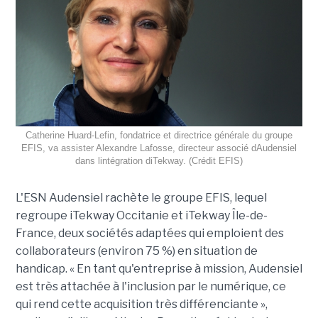
Catherine Huard-Lefin, fondatrice et directrice générale du groupe
EFIS, va assister Alexandre Lafosse, directeur associé dAudensiel
dans lintégration diTekway. (Crédit EFIS)
L'ESN Audensiel rachète le groupe EFIS, lequel
regroupe iTekway Occitanie et iTekway Île-de-
France, deux sociétés adaptées qui emploient des
collaborateurs (environ 75 %) en situation de
handicap. « En tant qu'entreprise à mission, Audensiel
est très attachée à l'inclusion par le numérique, ce
qui rend cette acquisition très différenciante »,