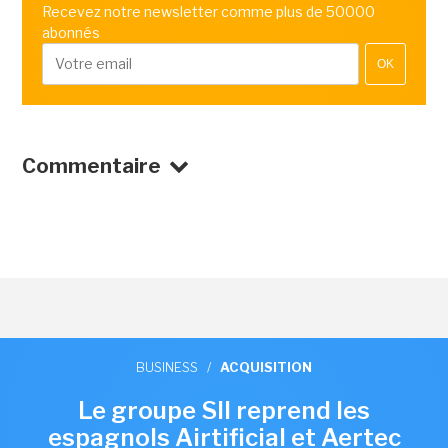
Recevez notre newsletter comme plus de 50000
abonnés
OK
Commentaire
BUSINESS
/
ACQUISITION
Le groupe SII reprend les
espagnols Airtificial et Aertec