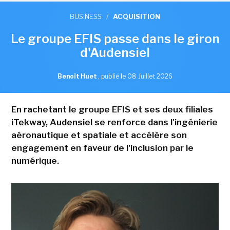
BUSINESS
/
ACQUISITION
Le groupe EFIS passe dans le giron
d'Audensiel
Benoît Huet
,
publié le 08 Juillet 2026
En rachetant le groupe EFIS et ses deux filiales
iTekway, Audensiel se renforce dans l'ingénierie
aéronautique et spatiale et accélère son
engagement en faveur de l'inclusion par le
numérique.