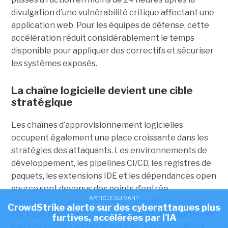
divulgation d’une vulnérabilité critique affectant une
application web. Pour les équipes de défense, cette
accélération réduit considérablement le temps
disponible pour appliquer des correctifs et sécuriser
les systèmes exposés.
La chaîne logicielle devient une cible
stratégique
Les chaînes d’approvisionnement logicielles
occupent également une place croissante dans les
stratégies des attaquants. Les environnements de
développement, les pipelines CI/CD, les registres de
paquets, les extensions IDE et les dépendances open
source sont devenus des points d’entrée
ARTICLE SUIVANT
privilégiés.
Le gestionnaire de paquets npm (Node
CrowdStrike alerte sur des cyberattaques plus
Package Manager) concentre une grande partie des
furtives, accélérées par l'IA
menaces visant les registres logiciels malveillants.