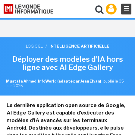
LOGICIEL
/
INTELLIGENCE ARTIFICIELLE
Déployer des modèles d'IA hors
ligne avec AI Edge Gallery
Mustafa Ahmed, InfoWorld (adapté par Jean Elyan)
,
publié le 05
Juin 2025
La dernière application open source de Google,
AI Edge Gallery est capable d'exécuter des
modèles d'IA avancés sur les terminaux
Android. Destinée aux développeurs, elle puise