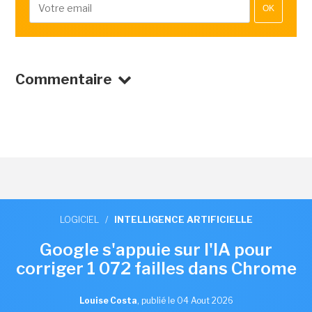
OK
Commentaire
LOGICIEL
/
INTELLIGENCE ARTIFICIELLE
Google s'appuie sur l'IA pour
corriger 1 072 failles dans Chrome
Louise Costa
,
publié le 04 Aout 2026