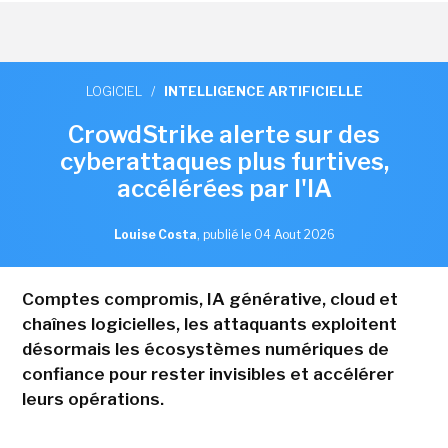
LOGICIEL
/
INTELLIGENCE ARTIFICIELLE
CrowdStrike alerte sur des
cyberattaques plus furtives,
accélérées par l'IA
Louise Costa
,
publié le 04 Aout 2026
Comptes compromis, IA générative, cloud et
chaînes logicielles, les attaquants exploitent
désormais les écosystèmes numériques de
confiance pour rester invisibles et accélérer
leurs opérations.