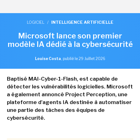
LOGICIEL
/
INTELLIGENCE ARTIFICIELLE
Microsoft lance son premier
modèle IA dédié à la cybersécurité
Louise Costa
,
publié le 29 Juillet 2026
Baptisé MAI-Cyber-1-Flash, est capable de
détecter les vulnérabilités logicielles. Microsoft
a également annoncé Project Perception, une
plateforme d'agents IA destinée à automatiser
une partie des tâches des équipes de
cybersécurité.