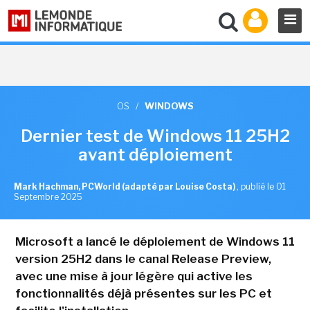
OS
/
WINDOWS
Dernier test de Windows 11 25H2
avant déploiement
Mark Hachman, PCWorld (adapté par Louise Costa)
,
publié le 01
Septembre 2025
Microsoft a lancé le déploiement de Windows 11
version 25H2 dans le canal Release Preview,
avec une mise à jour légère qui active les
fonctionnalités déjà présentes sur les PC et