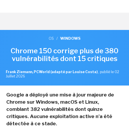
OS
/
WINDOWS
Chrome 150 corrige plus de 380
vulnérabilités dont 15 critiques
Frank Ziemann, PCWorld (adapté par Louise Costa)
,
publié le 02
Juillet 2026
Google a déployé une mise à jour majeure de
Chrome sur Windows, macOS et Linux,
comblant 382 vulnérabilités dont quinze
critiques. Aucune exploitation active n'a été
détectée à ce stade.