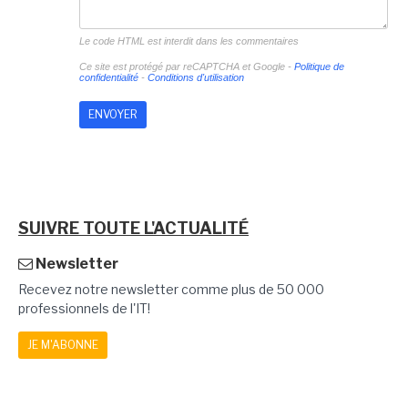
Le code HTML est interdit dans les commentaires
Ce site est protégé par reCAPTCHA et Google -
Politique de
confidentialité
-
Conditions d'utilisation
SUIVRE TOUTE L'ACTUALITÉ
Newsletter
Recevez notre newsletter comme plus de 50 000
professionnels de l'IT!
JE M'ABONNE