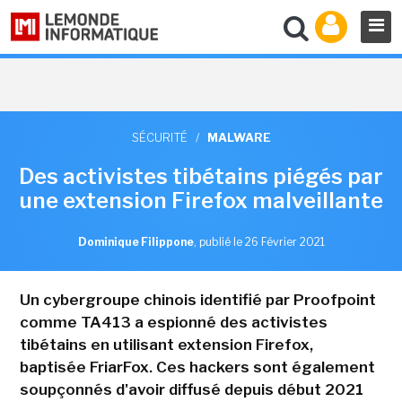
SÉCURITÉ
/
MALWARE
Des activistes tibétains piégés par
une extension Firefox malveillante
Dominique Filippone
,
publié le 26 Février 2021
Un cybergroupe chinois identifié par Proofpoint
comme TA413 a espionné des activistes
tibétains en utilisant extension Firefox,
baptisée FriarFox. Ces hackers sont également
soupçonnés d'avoir diffusé depuis début 2021