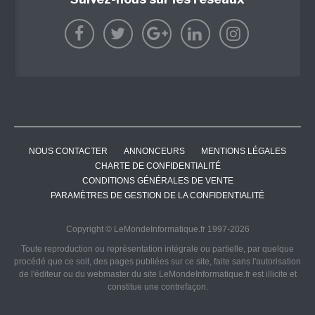
NOUS CONTACTER
ANNONCEURS
MENTIONS LÉGALES
CHARTE DE CONFIDENTIALITÉ
CONDITIONS GÉNÉRALES DE VENTE
PARAMÈTRES DE GESTION DE LA CONFIDENTIALITÉ
Copyright © LeMondeInformatique.fr 1997-2026
Toute reproduction ou représentation intégrale ou partielle, par quelque
procédé que ce soit, des pages publiées sur ce site, faite sans l'autorisation
de l'éditeur ou du webmaster du site LeMondeInformatique.fr est illicite et
constitue une contrefaçon.