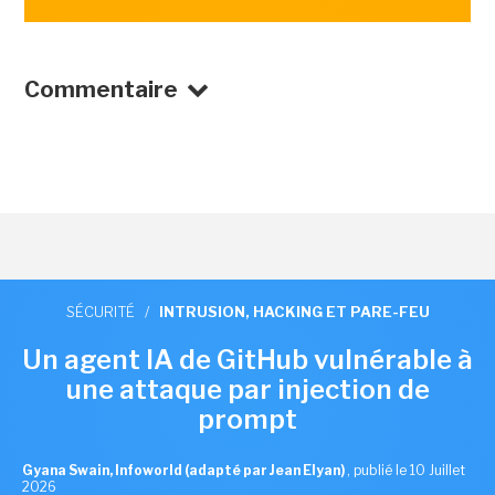
Commentaire
SÉCURITÉ
/
INTRUSION, HACKING ET PARE-FEU
Un agent IA de GitHub vulnérable à
une attaque par injection de
prompt
Gyana Swain, Infoworld (adapté par Jean Elyan)
,
publié le 10 Juillet
2026