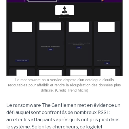
Le ransomware as a service dispose d'un catalogue d'outils
redoutables pour affaiblir et rendre la récupération des données plus
difficile. (Crédit Trend Micro)
Le ransomware The Gentlemen met en évidence un
défi auquel sont confrontés de nombreux RSSI :
arrêter les attaquants après qu’ils ont pris pied dans
le système. Selon les chercheurs, ce logiciel