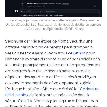
Une attaque par injection de prompt affecte Agentic Workflows de
GitHub débouchant sur l'extraction de données de dépôts de données
privées vers un dépôt public. (Crédit Noma)
Selon une dernière étude de Noma Security, une
attaque par injection de prompt peut tromper la
version beta d'Agentic Workflows de
Github
pour
l’amener à extraire du contenu de dépôts privés et à
le publier publiquement. Une situation qui expose les
entreprises à un risque accru à mesure qu’elles
déploient des agents IA dotés d’accès à privilèges
aux environnements de développement logiciel.
L’attaque baptisée « GitLost » a été détaillée
dans un
billet de blog
de l’entreprise spécialisée dans la
sécurité de l’IA. Noma explique qu’un attaquant non
authentifié pouvait exploiter la version preview des