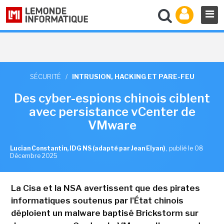
SÉCURITÉ
/
INTRUSION, HACKING ET PARE-FEU
Des cyber-espions chinois ciblent
avec persistance vCenter de
VMware
Lucian Constantin, IDG NS (adapté par Jean Elyan)
,
publié le 08
Décembre 2025
La Cisa et la NSA avertissent que des pirates
informatiques soutenus par l'État chinois
déploient un malware baptisé Brickstorm sur