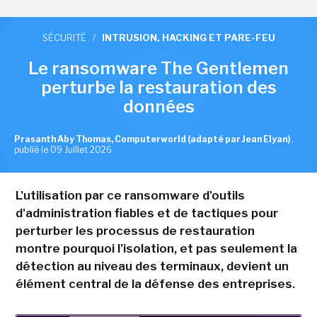
SÉCURITÉ
/
INTRUSION, HACKING ET PARE-FEU
Le ransomware The Gentlemen
perturbe la restauration des
données
Prasanth Aby Thomas, Computerworld (adapté par Jean Elyan)
,
publié le 09 Juillet 2026
L'utilisation par ce ransomware d'outils
d'administration fiables et de tactiques pour
perturber les processus de restauration
montre pourquoi l'isolation, et pas seulement la
détection au niveau des terminaux, devient un
élément central de la défense des entreprises.