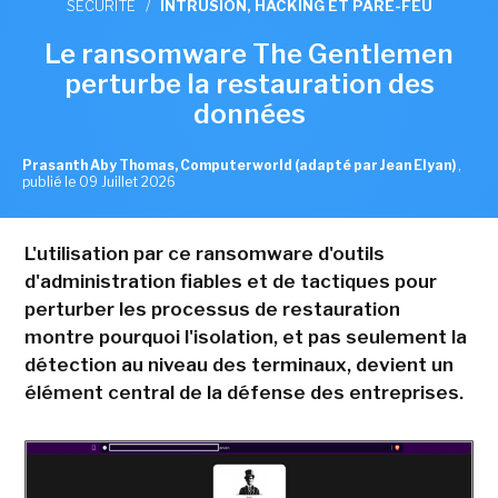
SÉCURITÉ
/
INTRUSION, HACKING ET PARE-FEU
Le ransomware The Gentlemen
perturbe la restauration des
données
Prasanth Aby Thomas, Computerworld (adapté par Jean Elyan)
,
publié le 09 Juillet 2026
L'utilisation par ce ransomware d'outils
d'administration fiables et de tactiques pour
perturber les processus de restauration
montre pourquoi l'isolation, et pas seulement la
détection au niveau des terminaux, devient un
élément central de la défense des entreprises.