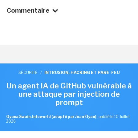
Commentaire
SÉCURITÉ
/
INTRUSION, HACKING ET PARE-FEU
Un agent IA de GitHub vulnérable à
une attaque par injection de
prompt
Gyana Swain, Infoworld (adapté par Jean Elyan)
,
publié le 10 Juillet
2026