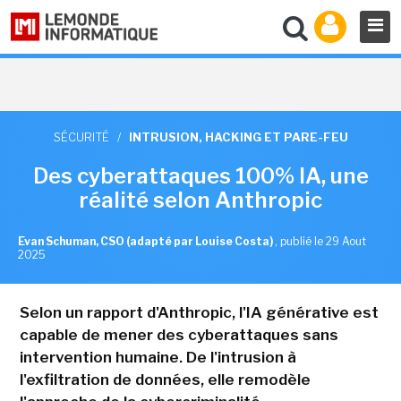
SÉCURITÉ
/
INTRUSION, HACKING ET PARE-FEU
Des cyberattaques 100% IA, une
réalité selon Anthropic
Evan Schuman, CSO (adapté par Louise Costa)
,
publié le 29 Aout
2025
Selon un rapport d'Anthropic, l'IA générative est
capable de mener des cyberattaques sans
intervention humaine. De l'intrusion à
l'exfiltration de données, elle remodèle