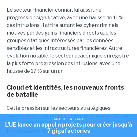
Le secteur financier connaît lui aussi une
progression significative, avec une hausse de 11 %
des intrusions. Il attire autant les cybercriminels
motivés par des gains financiers directs que les
groupes étatiques intéressés par les données
sensibles et les infrastructures financières. Autre
évolution notable, le secteur académique enregistre
la plus forte progression des intrusions, avec une
hausse de 17 % sur un an.
Cloud et identités, les nouveaux fronts
de bataille
Cette pression sur les secteurs stratégiques
s’accompagne d’un déplacement du terrain d’attaque
ARTICLE SUIVANT
vers les infrastructures essentielles au
L'UE lance un appel à projets pour créer jusqu'à
7 gigafactories
fonctionnement des entreprises. Les