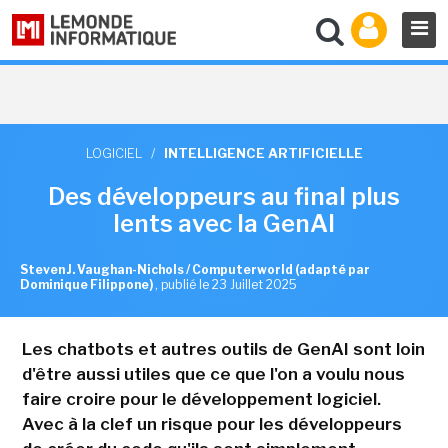
LOGICIEL
/
INTELLIGENCE ARTIFICIELLE
Des développeurs au final plus
lents avec la GenAI
Steven J. Vaughan-Nichols / Computerworld (adapté par
Dominique Filippone)
,
publié le 23 Juillet 2025
Les chatbots et autres outils de GenAI sont loin
d'être aussi utiles que ce que l'on a voulu nous
faire croire pour le développement logiciel.
Avec à la clef un risque pour les développeurs