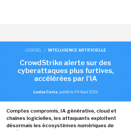
LOGICIEL
/
INTELLIGENCE ARTIFICIELLE
CrowdStrike alerte sur des
cyberattaques plus furtives,
accélérées par l'IA
Louise Costa
,
publié le 04 Aout 2026
Comptes compromis, IA générative, cloud et
chaînes logicielles, les attaquants exploitent
désormais les écosystèmes numériques de