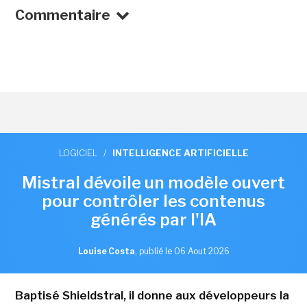
Commentaire
LOGICIEL
/
INTELLIGENCE ARTIFICIELLE
Mistral dévoile un modèle ouvert
pour contrôler les contenus
générés par l'IA
Louise Costa
,
publié le 06 Aout 2026
Baptisé Shieldstral, il donne aux développeurs la