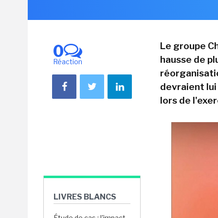
Le groupe Ch
0
hausse de pl
Réaction
réorganisati
devraient lu
lors de l'exe
LIVRES BLANCS
Étude de cas : l'impact