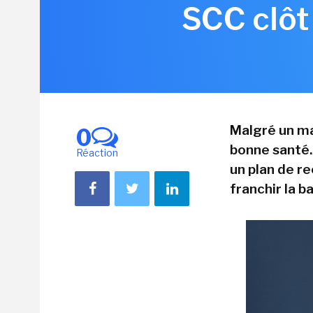
SCC clôt
Malgré un ma
0
bonne santé.
Réaction
un plan de re
franchir la b