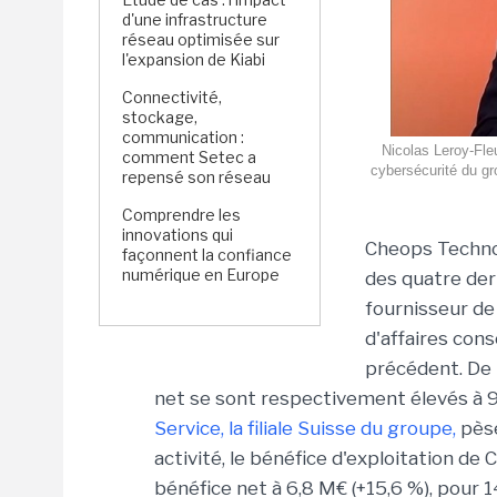
d'une infrastructure
réseau optimisée sur
l'expansion de Kiabi
Connectivité,
stockage,
communication :
Nicolas Leroy-Fle
comment Setec a
cybersécurité du gro
repensé son réseau
Comprendre les
innovations qui
Cheops
Techn
façonnent la confiance
numérique en Europe
des quatre dern
fournisseur de
d'affaires cons
précédent. De l
net se sont respectivement élevés à 
Service, la filiale Suisse du groupe,
pèse
activité, le bénéfice d'exploitation de
C
bénéfice net
à 6,8
M€
(+15,6 %), pour 