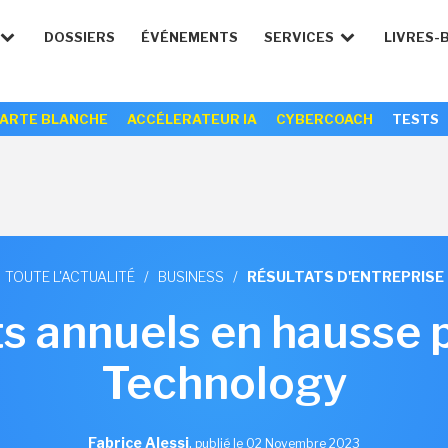
DOSSIERS
ÉVÉNEMENTS
SERVICES
LIVRES-
ARTE BLANCHE
ACCÉLERATEUR IA
CYBERCOACH
TESTS
TOUTE L'ACTUALITÉ
/
BUSINESS
/
RÉSULTATS D'ENTREPRISE
ts annuels en hausse
Technology
Fabrice Alessi
,
publié le 02 Novembre 2023