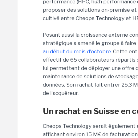
performance (
HPC
,
high
performance
proposer des solutions
on-premise
et
cultivé entre
Cheops
Technology
et
H
Posant aussi la croissance externe c
stratégique a amené le groupe à faire
au début du mois d'octobre.
Cette entr
effectif de 65 collaborateurs répartis 
lui permettent de déployer une offre 
maintenance de solutions de stockage, 
données. Son rachat fait entrer 25,3
M
de l'acquéreur.
Un rachat en Suisse en co
Cheops
Technology
serait également e
affichant environ 15
M€
de facturations