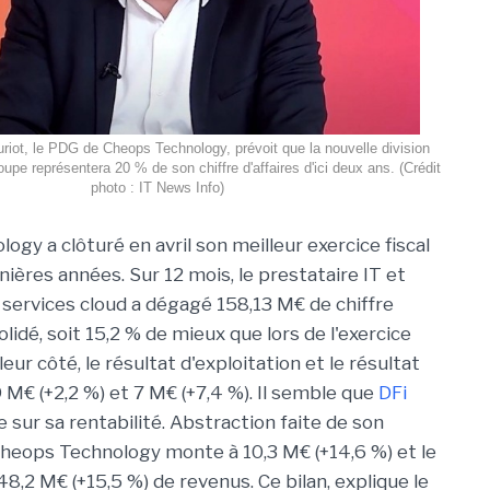
uriot, le PDG de Cheops Technology, prévoit que la nouvelle division
upe représentera 20 % de son chiffre d'affaires d'ici deux ans. (Crédit
photo : IT News Info)
ology
a clôturé en avril son meilleur exercice fiscal
ières années. Sur 12 mois, le prestataire IT et
 services cloud
a
dégagé 158,13
M€
de chiffre
olidé, soit 15,2 % de mieux que lors de l'exercice
eur côté, le résultat d'exploitation et le résultat
9
M€
(+2,2 %) et
7 M€
(+7,4 %). Il semble que
DFi
 sur sa rentabilité. Abstraction faite de son
heops
Technology
monte à 10,3
M€
(+14,6 %) et
le
148,2
M€
(+15,5 %) de revenus. Ce bilan, explique le