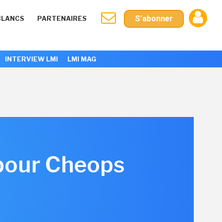
S'abonner
BLANCS
PARTENAIRES
INTERVIEW LMI
LMI MAG
 pour Cheops