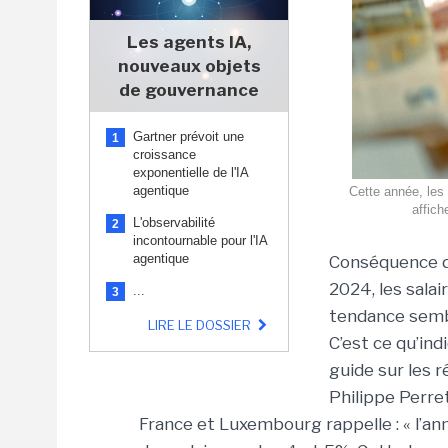
Les agents IA,
nouveaux objets
de gouvernance
Gartner prévoit une
1
croissance
exponentielle de l'IA
agentique
Cette année, les 
affich
L'observabilité
2
incontournable pour l'IA
agentique
Conséquence d
2024, les sala
...
3
tendance semb
LIRE LE DOSSIER
C’est ce qu’ind
guide sur les 
Philippe Perre
France et Luxembourg rappelle : « l’an