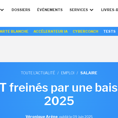
DOSSIERS
ÉVÉNEMENTS
SERVICES
LIVRES-
ARTE BLANCHE
ACCÉLERATEUR IA
CYBERCOACH
TESTS
TOUTE L'ACTUALITÉ
/
EMPLOI
/
SALAIRE
IT freinés par une bai
2025
Véronique Arène
,
publié le 09 Juin 2025