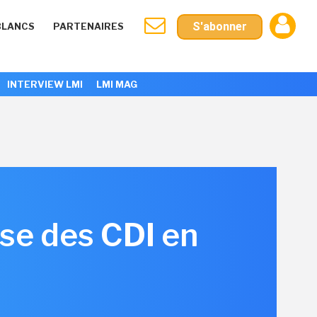
S'abonner
BLANCS
PARTENAIRES
INTERVIEW LMI
LMI MAG
sse des CDI en