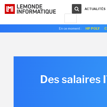
ACTUALITÉS
En ce moment :
HP POLY
C
Des salaires 