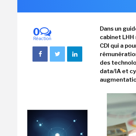
Dans un guide
0
cabinet LHH 
Réaction
CDI qui a pou
rémunération
des technol
data/IA et c
augmentatio