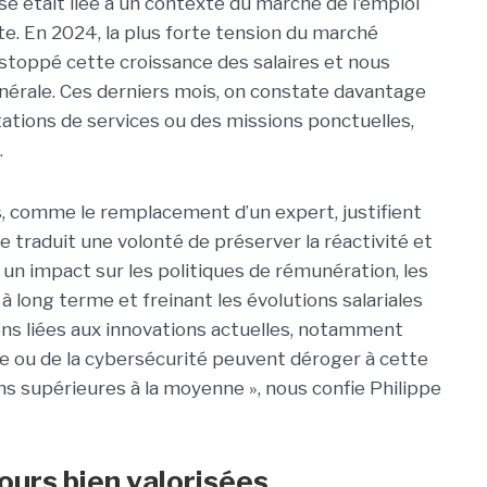
se était liée à un contexte du marché de l'emploi
e. En 2024, la plus forte tension du marché
toppé cette croissance des salaires et nous
érale. Ces derniers mois, on constate davantage
tions de services ou des missions ponctuelles,
.
es, comme le remplacement d’un expert, justifient
traduit une volonté de préserver la réactivité et
 un impact sur les politiques de rémunération, les
 long terme et freinant les évolutions salariales
ions liées aux innovations actuelles, notamment
ielle ou de la cybersécurité peuvent déroger à cette
s supérieures à la moyenne », nous confie Philippe
jours bien valorisées