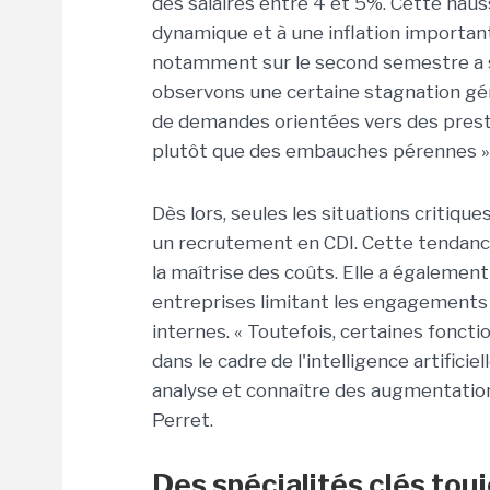
des salaires entre 4 et 5%. Cette haus
dynamique et à une inflation important
notamment sur le second semestre a s
observons une certaine stagnation gén
de demandes orientées vers des presta
plutôt que des embauches pérennes »
Dès lors, seules les situations critiqu
un recrutement en CDI. Cette tendance 
la maîtrise des coûts. Elle a également
entreprises limitant les engagements à
internes. « Toutefois, certaines fonct
dans le cadre de l'intelligence artific
analyse et connaître des augmentation
Perret.
Des spécialités clés tou