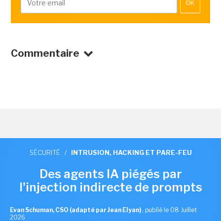
OK
Commentaire
SÉCURITÉ
/
INTRUSION, HACKING ET PARE-FEU
Des agents IA piégés par
l'injection indirecte de prompts
Evan Schuman, CSO (adapté par Jean Elyan)
,
publié le 08 Juillet
2026