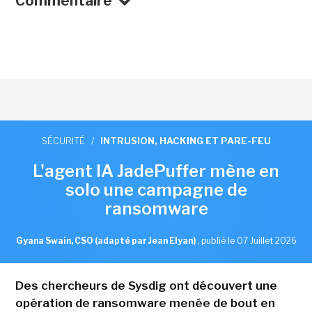
Commentaire
SÉCURITÉ
/
INTRUSION, HACKING ET PARE-FEU
L'agent IA JadePuffer mène en
solo une campagne de
ransomware
Gyana Swain, CSO (adapté par Jean Elyan)
,
publié le 07 Juillet 2026
Des chercheurs de Sysdig ont découvert une
opération de ransomware menée de bout en