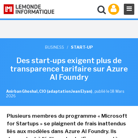
BUSINESS
/
START-UP
Des start-ups exigent plus de
transparence tarifaire sur Azure
AI Foundry
Anirban Ghoshal, CIO (adaptation Jean Elyan)
,
publié le 18 Mars
2026
Plusieurs membres du programme « Microsoft
for Startups » se plaignent de frais inattendus
liés aux modèles dans Azure AI Foundry. Ils