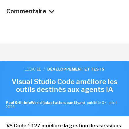
Commentaire
LOGICIEL
/
DÉVELOPPEMENT ET TESTS
Visual Studio Code améliore les
outils destinés aux agents IA
Paul Krill, InfoWorld (adaptation Jean Elyan)
,
publié le 07 Juillet
2026
VS Code 1.127 améliore la gestion des sessions