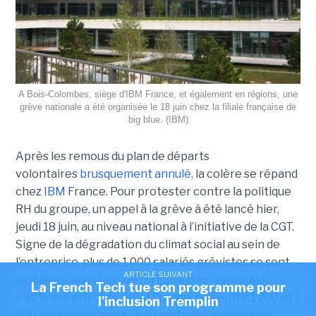
A Bois-Colombes, siège d'IBM France, et également en régions, une
grève nationale a été organisée le 18 juin chez la filiale française de
big blue. (IBM)
Après les remous du plan de départs
volontaires
brusquement annulé,
la colère se répand
chez
IBM
France. Pour protester contre la politique
RH du groupe, un appel à la grève à été lancé hier,
jeudi 18 juin, au niveau national à l’initiative de la CGT.
Signe de la dégradation du climat social au sein de
l’entreprise, plus de 1 000 salariés grévistes se sont
ARTICLE SUIVANT
mobilisés, nous indique l’organisation syndicale.
La French Tech tue son programme pour
« 40% des effectifs d’IBM France, soit entre 1 200 et 1
l'inclusion Tremplin
300 personnes environ au participé au blocage.