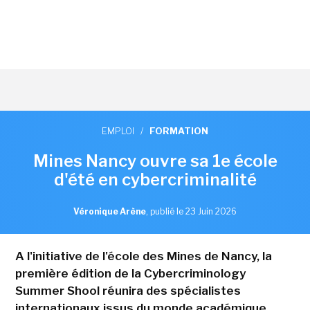
EMPLOI
/
FORMATION
Mines Nancy ouvre sa 1e école
d'été en cybercriminalité
Véronique Arène
,
publié le 23 Juin 2026
A l'initiative de l'école des Mines de Nancy, la
première édition de la Cybercriminology
Summer Shool réunira des spécialistes
internationaux issus du monde académique,