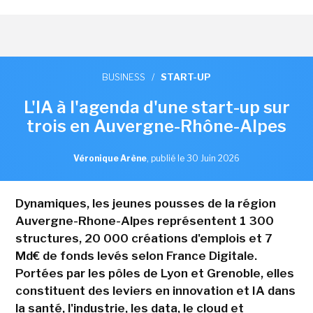
BUSINESS
/
START-UP
L'IA à l'agenda d'une start-up sur
trois en Auvergne-Rhône-Alpes
Véronique Arène
,
publié le 30 Juin 2026
Dynamiques, les jeunes pousses de la région
Auvergne-Rhone-Alpes représentent 1 300
structures, 20 000 créations d'emplois et 7
Md€ de fonds levés selon France Digitale.
Portées par les pôles de Lyon et Grenoble, elles
constituent des leviers en innovation et IA dans
la santé, l'industrie, les data, le cloud et