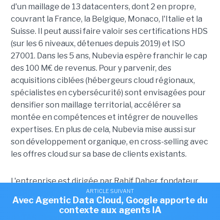
d'un maillage de 13 datacenters, dont 2 en propre,
couvrant la France, la Belgique, Monaco, l'Italie et la
Suisse. Il peut aussi faire valoir ses certifications HDS
(sur les 6 niveaux, détenues depuis 2019) et ISO
27001. Dans les 5 ans, Nubevia espère franchir le cap
des 100 M€ de revenus. Pour y parvenir, des
acquisitions ciblées (hébergeurs cloud régionaux,
spécialistes en cybersécurité) sont envisagées pour
densifier son maillage territorial, accélérer sa
montée en compétences et intégrer de nouvelles
expertises. En plus de cela, Nubevia mise aussi sur
son développement organique, en cross-selling avec
les offres cloud sur sa base de clients existants.
L'entreprise est dirigée par Rahif Daher, fondateur
ARTICLE SUIVANT
ARTICLE SUIVANT
d'ARD-Com, aux côtés de Francesco De Simoni et de
Avec Agentic Data Cloud, Google apporte du
Trois hébergeurs français fusionnent pour
Laurent Escart, respectivement anciens dirigeants
contexte aux agents IA
créer Nubevia
de TAS Cloud Services et d'Hosteur. « Nubevia est