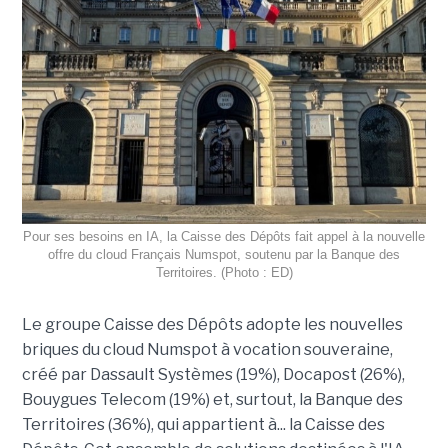
Pour ses besoins en IA, la Caisse des Dépôts fait appel à la nouvelle
offre du cloud Français Numspot, soutenu par la Banque des
Territoires. (Photo : ED)
Le groupe Caisse des Dépôts adopte les nouvelles
briques du cloud Numspot à vocation souveraine,
créé par Dassault Systèmes (19%), Docapost (26%),
Bouygues Telecom (19%) et, surtout, la Banque des
Territoires (36%), qui appartient à... la Caisse des