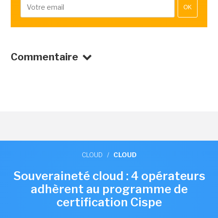
OK
Commentaire
CLOUD
/
CLOUD
Souveraineté cloud : 4 opérateurs
adhèrent au programme de
certification Cispe