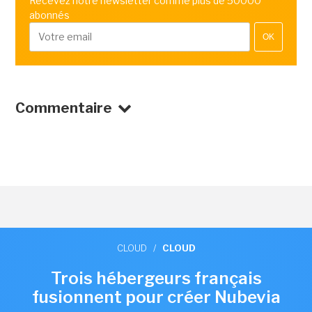
Recevez notre newsletter comme plus de 50000
abonnés
OK
Commentaire
CLOUD
/
CLOUD
Trois hébergeurs français
fusionnent pour créer Nubevia