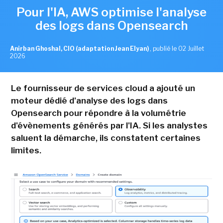
Pour l'IA, AWS optimise l'analyse
des logs dans Opensearch
Anirban Ghoshal, CIO (adaptation Jean Elyan)
,
publié le 02 Juillet
2026
Le fournisseur de services cloud a ajouté un
moteur dédié d'analyse des logs dans
Opensearch pour répondre à la volumétrie
d'évènements générés par l'IA. Si les analystes
saluent la démarche, ils constatent certaines
limites.