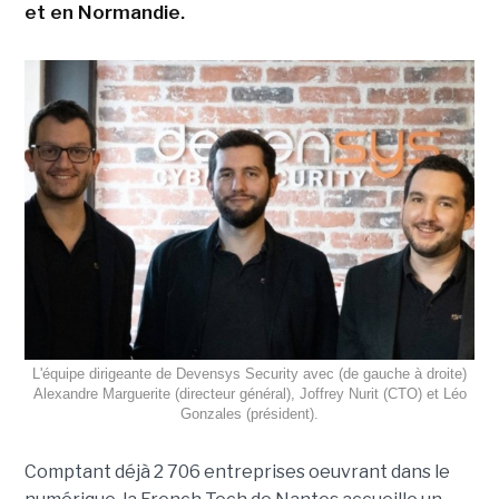
et en Normandie.
L'équipe dirigeante de Devensys Security avec (de gauche à droite)
Alexandre Marguerite (directeur général), Joffrey Nurit (CTO) et Léo
Gonzales (président).
Comptant déjà 2 706 entreprises oeuvrant dans le