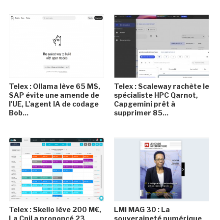
Telex : Ollama lève 65 M$,
Telex : Scaleway rachète le
SAP évite une amende de
spécialiste HPC Qarnot,
l'UE, L'agent IA de codage
Capgemini prêt à
Bob...
supprimer 85...
Telex : Skello lève 200 M€,
LMI MAG 30 : La
La Cnil a prononcé 23
souveraineté numérique