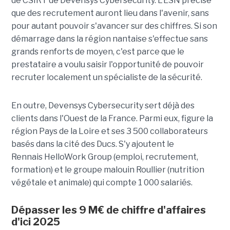
de
CSIRT
de
Devensys
Cybersecurity
. L'
ESN
précise
que des recrutement auront lieu dans l'avenir, sans
pour autant pouvoir s'avancer sur des chiffres. Si son
démarrage dans la région nantaise s'effectue sans
grands renforts de moyen, c'est parce que le
prestataire a voulu saisir l'opportunité de pouvoir
recruter localement un spécialiste de la sécurité.
En outre,
Devensys
Cybersecurity
sert déjà des
clients dans l'Ouest de la France. Parmi eux, figure la
région Pays de la Loire et ses 3 500 collaborateurs
basés dans la cité des Ducs. S'y ajoutent le
Rennais
HelloWork
Group (emploi, recrutement,
formation) et le groupe malouin
Roullier
(nutrition
végétale et animale) qui compte 1 000 salariés.
Dépasser les 9
M€
de chiffre d'affaires
d'ici 2025