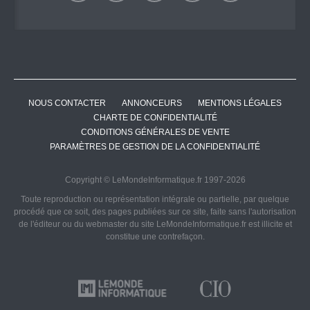
NOUS CONTACTER
ANNONCEURS
MENTIONS LÉGALES
CHARTE DE CONFIDENTIALITÉ
CONDITIONS GÉNÉRALES DE VENTE
PARAMÈTRES DE GESTION DE LA CONFIDENTIALITÉ
Copyright © LeMondeInformatique.fr 1997-2026
Toute reproduction ou représentation intégrale ou partielle, par quelque
procédé que ce soit, des pages publiées sur ce site, faite sans l'autorisation
de l'éditeur ou du webmaster du site LeMondeInformatique.fr est illicite et
constitue une contrefaçon.