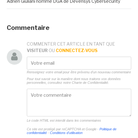
Adrien Giuliani nommé DGA de Devensys Cybersecurity
Commentaire
COMMENTER CET ARTICLE EN TANT QUE
VISITEUR
OU
CONNECTEZ-VOUS
Renseignez votre email pour être prévenu d'un nouveau commentaire
Pour tout savoir sur la manière dont nous traitons vos données
personnelles, consultez notre
Charte de Confidentialité.
Le code HTML est interdit dans les commentaires
Ce site est protégé par reCAPTCHA et Google -
Politique de
confidentialité
-
Conditions d'utilisation