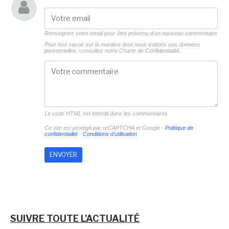
Renseignez votre email pour être prévenu d'un nouveau commentaire
Pour tout savoir sur la manière dont nous traitons vos données
personnelles, consultez notre
Charte de Confidentialité.
Le code HTML est interdit dans les commentaires
Ce site est protégé par reCAPTCHA et Google -
Politique de
confidentialité
-
Conditions d'utilisation
SUIVRE TOUTE L'ACTUALITÉ