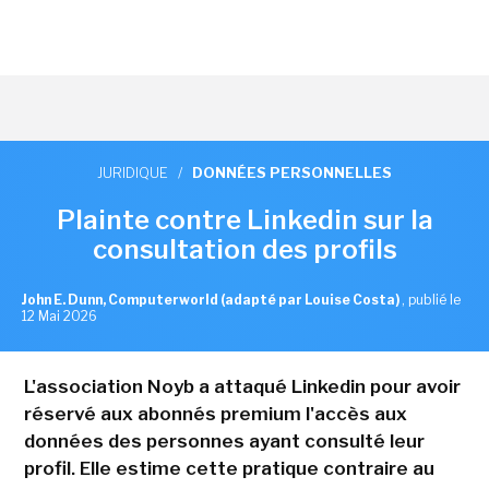
JURIDIQUE
/
DONNÉES PERSONNELLES
Plainte contre Linkedin sur la
consultation des profils
John E. Dunn, Computerworld (adapté par Louise Costa)
,
publié le
12 Mai 2026
L'association Noyb a attaqué Linkedin pour avoir
réservé aux abonnés premium l'accès aux
données des personnes ayant consulté leur
profil. Elle estime cette pratique contraire au