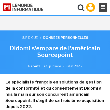
JURIDIQUE
/
DONNÉES PERSONNELLES
Didomi s'empare de l'américain
Sourcepoint
Benoît Huet
,
publié le 17 Juillet 2025
Le spécialiste français en solutions de gestion
de la conformité et du consentement Didomi a
mis la main sur son concurrent américain
Sourcepoint. Il s'agit de sa troisième acquisition
depuis 2022.