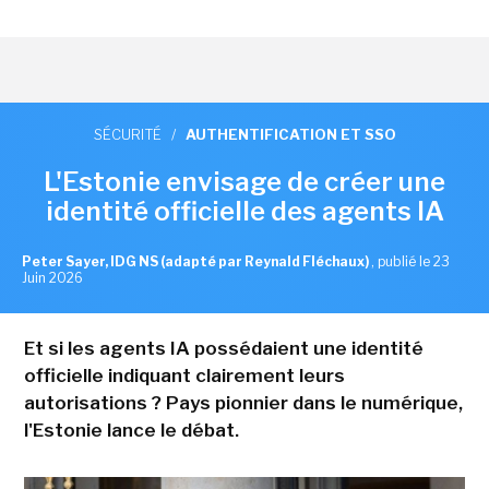
SÉCURITÉ
/
AUTHENTIFICATION ET SSO
L'Estonie envisage de créer une
identité officielle des agents IA
Peter Sayer, IDG NS (adapté par Reynald Fléchaux)
,
publié le 23
Juin 2026
Et si les agents IA possédaient une identité
officielle indiquant clairement leurs
autorisations ? Pays pionnier dans le numérique,
l'Estonie lance le débat.