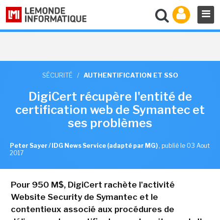
SÉCURITÉ
/
AUTHENTIFICATION ET SSO
DigiCert récupère l'entité de
certification web de Symantec et
ses problèmes
Peter Sayer / IDG News Service (adapté par MG)
,
publié le 03 Aout
2017
Pour 950 M$, DigiCert rachète l'activité
Website Security de Symantec et le
contentieux associé aux procédures de