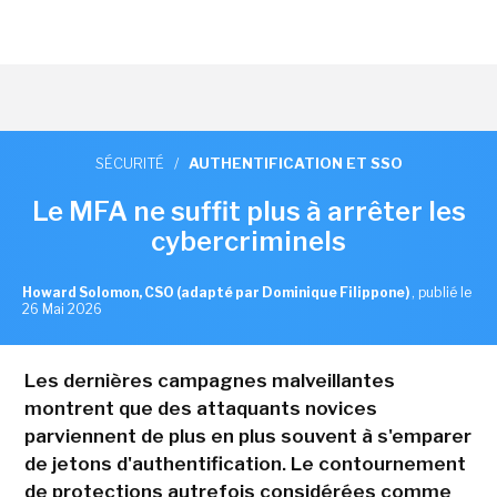
SÉCURITÉ
/
AUTHENTIFICATION ET SSO
Le MFA ne suffit plus à arrêter les
cybercriminels
Howard Solomon, CSO (adapté par Dominique Filippone)
,
publié le
26 Mai 2026
Les dernières campagnes malveillantes
montrent que des attaquants novices
parviennent de plus en plus souvent à s'emparer
de jetons d'authentification. Le contournement
de protections autrefois considérées comme