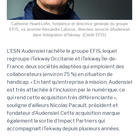
Catherine Huard-Lefin, fondatrice et directrice générale du groupe
EFIS, va assister Alexandre Lafosse, directeur associé dAudensiel
dans lintégration diTekway. (Crédit EFIS)
L'ESN Audensiel rachète le groupe EFIS, lequel
regroupe iTekway Occitanie et iTekway Île-de-
France, deux sociétés adaptées qui emploient des
collaborateurs (environ 75 %) en situation de
handicap. « En tant qu'entreprise à mission, Audensiel
est très attachée à l'inclusion par le numérique, ce
qui rend cette acquisition très différenciante »,
souligne d'ailleurs Nicolas Pacault, président et
fondateur d'Audensiel. Cette acquisition marque
également la sortie d'Impact Partners qui
accompagnait iTekway depuis plusieurs années.