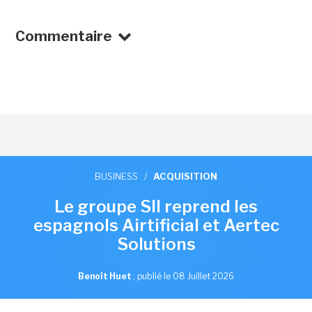
Commentaire
BUSINESS
/
ACQUISITION
Le groupe SII reprend les
espagnols Airtificial et Aertec
Solutions
Benoît Huet
,
publié le 08 Juillet 2026