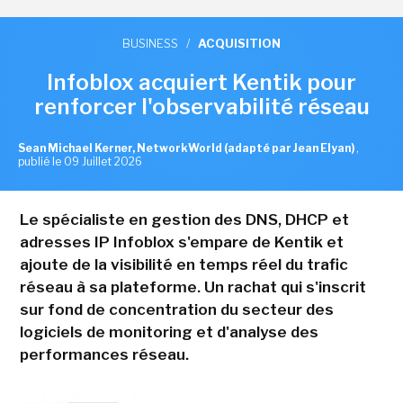
BUSINESS
/
ACQUISITION
Infoblox acquiert Kentik pour
renforcer l'observabilité réseau
Sean Michael Kerner, NetworkWorld (adapté par Jean Elyan)
,
publié le 09 Juillet 2026
Le spécialiste en gestion des DNS, DHCP et
adresses IP Infoblox s'empare de Kentik et
ajoute de la visibilité en temps réel du trafic
réseau à sa plateforme. Un rachat qui s'inscrit
sur fond de concentration du secteur des
logiciels de monitoring et d'analyse des
performances réseau.