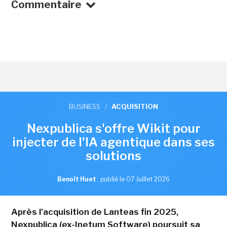
Commentaire
BUSINESS
/
ACQUISITION
Nexpublica s'offre Wikit pour
injecter de l'IA agentique dans ses
solutions
Benoît Huet
,
publié le 07 Juillet 2026
Après l'acquisition de Lanteas fin 2025,
Nexpublica (ex-Inetum Software) poursuit sa