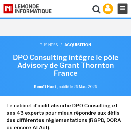
BUSINESS
/
ACQUISITION
DPO Consulting intègre le pôle
Advisory de Grant Thornton
France
Benoît Huet
,
publié le 26 Mars 2026
Le cabinet d'audit absorbe DPO Consulting et
ses 43 experts pour mieux répondre aux défis
des différentes réglementations (RGPD, DORA
ou encore AI Act).