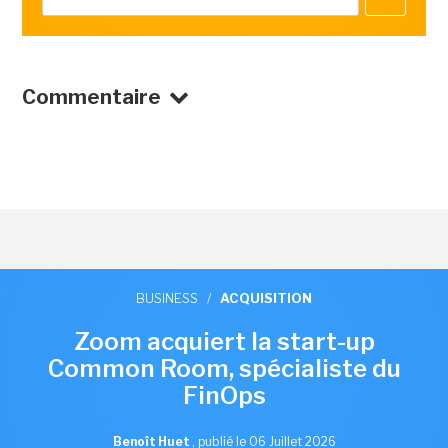
Commentaire
BUSINESS
/
ACQUISITION
Zoom acquiert la start-up
Common Room, spécialiste du
FinOps
Benoît Huet
,
publié le 06 Juillet 2026