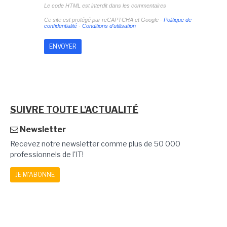
Le code HTML est interdit dans les commentaires
Ce site est protégé par reCAPTCHA et Google -
Politique de
confidentialité
-
Conditions d'utilisation
SUIVRE TOUTE L'ACTUALITÉ
Newsletter
Recevez notre newsletter comme plus de 50 000
professionnels de l'IT!
JE M'ABONNE