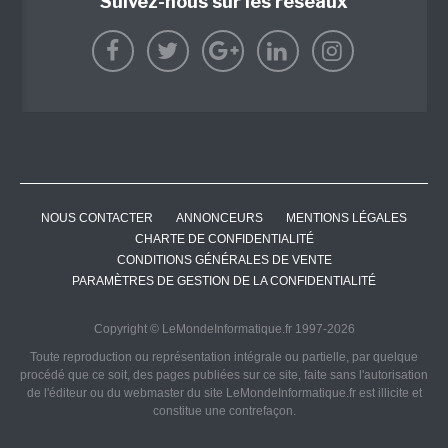
Suivez-nous sur les réseaux
NOUS CONTACTER
ANNONCEURS
MENTIONS LÉGALES
CHARTE DE CONFIDENTIALITÉ
CONDITIONS GÉNÉRALES DE VENTE
PARAMÈTRES DE GESTION DE LA CONFIDENTIALITÉ
Copyright © LeMondeInformatique.fr 1997-2026
Toute reproduction ou représentation intégrale ou partielle, par quelque
procédé que ce soit, des pages publiées sur ce site, faite sans l'autorisation
de l'éditeur ou du webmaster du site LeMondeInformatique.fr est illicite et
constitue une contrefaçon.