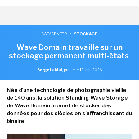
DATACENTER
/
STOCKAGE
Wave Domain travaille sur un
stockage permanent multi-états
Serge Leblal
,
publié le 19 Juin 2026
Née d'une technologie de photographie vieille
de 140 ans, la solution Standing Wave Storage
de Wave Domain promet de stocker des
données pour des siècles en s'affranchissant du
binaire.