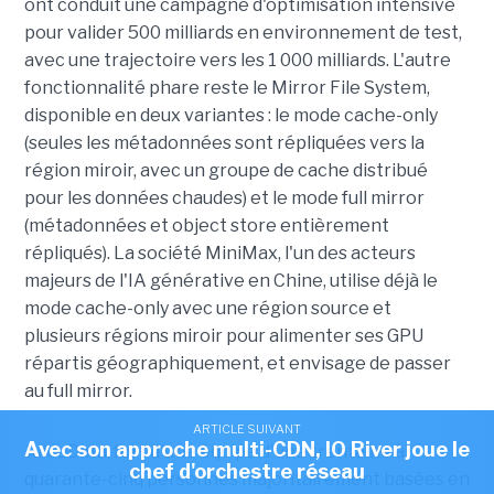
ont conduit une campagne d'optimisation intensive
pour valider 500 milliards en environnement de test,
avec une trajectoire vers les 1 000 milliards. L'autre
fonctionnalité phare reste le Mirror File System,
disponible en deux variantes : le mode cache-only
(seules les métadonnées sont répliquées vers la
région miroir, avec un groupe de cache distribué
pour les données chaudes) et le mode full mirror
(métadonnées et object store entièrement
répliqués). La société MiniMax, l'un des acteurs
majeurs de l'IA générative en Chine, utilise déjà le
mode cache-only avec une région source et
plusieurs régions miroir pour alimenter ses GPU
répartis géographiquement, et envisage de passer
au full mirror.
ARTICLE SUIVANT
Avec son approche multi-CDN, IO River joue le
JuiceData, fort d'une équipe d'une trentaine à
chef d'orchestre réseau
quarante-cinq personnes majoritairement basées en