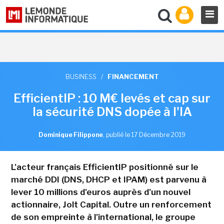
BUSINESS
/
FINANCEMENT
EfficientIP : 10 M€ levés et cap sur
la sécurité DNS dopée à l'IA
Dominique Filippone
,
publié le 17 Décembre 2019
L'acteur français EfficientIP positionné sur le
marché DDI (DNS, DHCP et IPAM) est parvenu à
lever 10 millions d'euros auprès d'un nouvel
actionnaire, Jolt Capital. Outre un renforcement
de son empreinte à l'international, le groupe