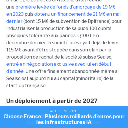
une
première levée de fonds d'amorçage de 19 M€
en 2023
puis
obtenu un financement de 21 M€ en mai
dernier
(dont 15 M€ de subvention de Bpifrance) pour
industrialiser la production de sa puce 100 qubits
physiques tolérante aux pannes, Q100T. En
décembre dernier, la société prévoyait déjà de lever
115 M€ avant d’être stoppée dans son élan par la
proposition de rachat de la société suisse Sealsq,
entré en négociation exclusive avec lui en début
d’année
. Une offre finalement abandonnée même si
Sealsq est aujourd’hui au capital (minoritaire) de la
start-up française.
Un déploiement à partir de 2027
ARTICLE SUIVANT
ARTICLE SUIVANT
« Avec cette série A, nous accélérons le déploiement
Choose France : Plusieurs milliards d'euros pour
Quobly lève 115 M€ pour accélérer dans les
de nos premiers systèmes commerciaux et
puces quantiques sur silicium
les infrastructures IA
construisons une plateforme quantique conçue pour