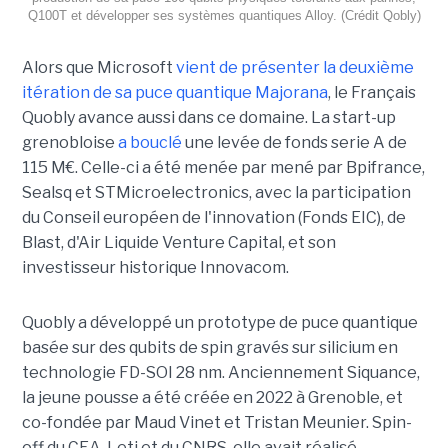
Q100T et développer ses systèmes quantiques Alloy. (Crédit Qobly)
Alors que Microsoft
vient de présenter la deuxième
itération de sa puce quantique Majorana
, le Français
Quobly avance aussi dans ce domaine. La start-up
grenobloise
a bouclé
une levée de fonds serie A de
115 M€. Celle-ci a été menée par mené par Bpifrance,
Sealsq et STMicroelectronics, avec la participation
du Conseil européen de l'innovation (Fonds EIC), de
Blast, d'Air Liquide Venture Capital, et son
investisseur historique Innovacom.
Quobly a développé un prototype de puce quantique
basée sur des qubits de spin gravés sur silicium en
technologie FD-SOI 28 nm. Anciennement Siquance,
la jeune pousse a été créée en 2022 à Grenoble, et
co-fondée par Maud Vinet et Tristan Meunier. Spin-
off du CEA-Leti et du CNRS, elle avait réalisé