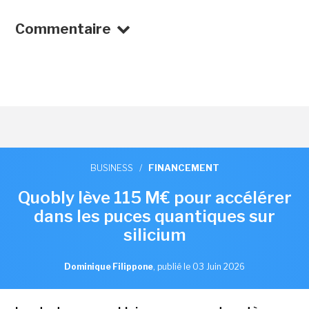
Commentaire
BUSINESS
/
FINANCEMENT
Quobly lève 115 M€ pour accélérer
dans les puces quantiques sur
silicium
Dominique Filippone
,
publié le 03 Juin 2026