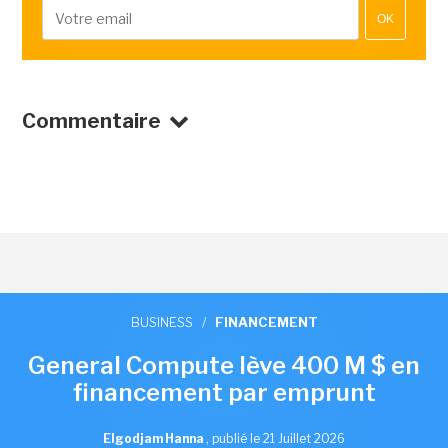
OK
Commentaire
BUSINESS
/
FINANCEMENT
General Compute lève 400 M $ en
financement par emprunt
Elgodjam Hanna
,
publié le 21 Juillet 2026