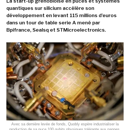
La start-up grenobloise en puces et systèmes
quantiques sur silicium accélère son
développement en levant 115 millions d'euros
dans un tour de table serie A mené par
Bpifrance, Sealsq et STMicroelectronics.
Avec sa dernière levée de fonds, Quobly espère industrialiser la
production de sa puce 100 qubits physiques tolérante aux pannes,