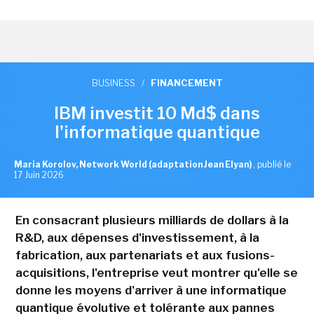
BUSINESS
/
FINANCEMENT
IBM investit 10 Md$ dans
l'informatique quantique
Maria Korolov, Network World (adaptation Jean Elyan)
,
publié le
17 Juin 2026
En consacrant plusieurs milliards de dollars à la
R&D, aux dépenses d'investissement, à la
fabrication, aux partenariats et aux fusions-
acquisitions, l'entreprise veut montrer qu'elle se
donne les moyens d'arriver à une informatique
quantique évolutive et tolérante aux pannes