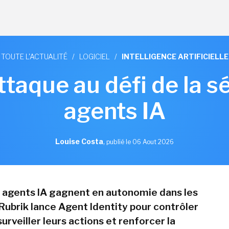
TOUTE L'ACTUALITÉ
/
LOGICIEL
/
INTELLIGENCE ARTIFICIELLE
ttaque au défi de la s
agents IA
Louise Costa
,
publié le 06 Aout 2026
s agents IA gagnent en autonomie dans les
 Rubrik lance Agent Identity pour contrôler
surveiller leurs actions et renforcer la