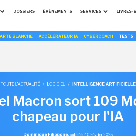
DOSSIERS
ÉVÉNEMENTS
SERVICES
LIVRES-
ARTE BLANCHE
ACCÉLERATEUR IA
CYBERCOACH
TESTS
TOUTE L'ACTUALITÉ
/
LOGICIEL
/
INTELLIGENCE ARTIFICIELLE
 Macron sort 109 M
chapeau pour l'IA
Dominique Filippone
,
publié le 10 Février 2025