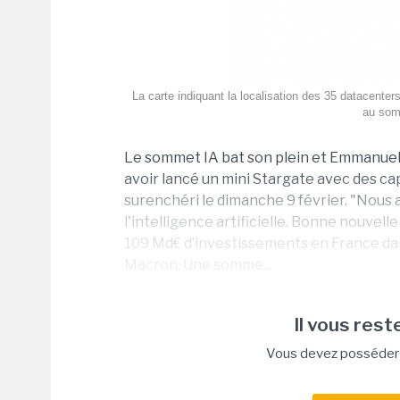
La carte indiquant la localisation des 35 datacenter
au somm
Le sommet IA bat son plein et Emmanuel 
avoir lancé un mini Stargate avec des cap
surenchéri le dimanche 9 février. "Nous a
l'intelligence artificielle. Bonne nouvel
109 Md€ d’investissements en France dans
Macron. Une somme...
Il vous reste
Vous devez posséder u