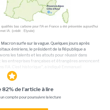
s qualifiés bas carbone pour l'IA en France a été présentée aujourd'hui
et IA. (crédit : Elysée)
Macron surfe sur la vague. Quelques jours après
itaux émiriens, le président de la République a
vons les talents et les atouts pour réussir dans
le : les entreprises françaises et étrangères annoncent
 l’IA. C’est historique", a indiqué Emmanuel
 82% de l'article à lire
n compte pour poursuivre la lecture