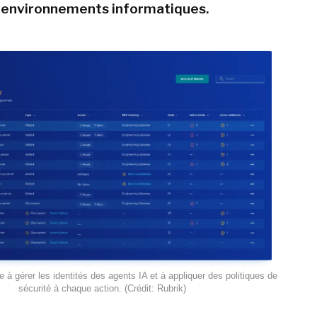
 environnements informatiques.
e à gérer les identités des agents IA et à appliquer des politiques de
sécurité à chaque action. (Crédit: Rubrik)