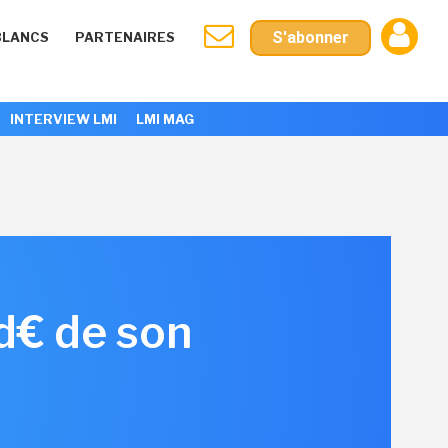
S'abonner
BLANCS
PARTENAIRES
INTERVIEW LMI
LMI MAG
d€ de son