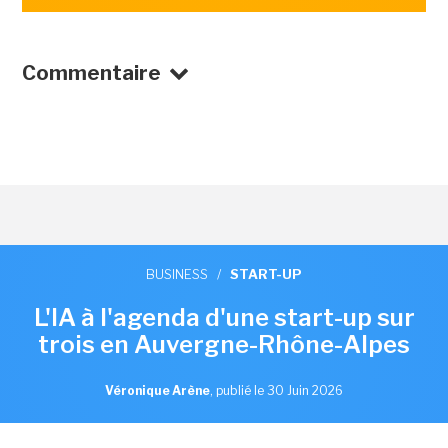
Commentaire
BUSINESS
/
START-UP
L'IA à l'agenda d'une start-up sur
trois en Auvergne-Rhône-Alpes
Véronique Arène
,
publié le 30 Juin 2026