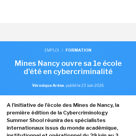
EMPLOI
/
FORMATION
Mines Nancy ouvre sa 1e école
d'été en cybercriminalité
Véronique Arène
,
publié le 23 Juin 2026
A l'initiative de l'école des Mines de Nancy, la
première édition de la Cybercriminology
Summer Shool réunira des spécialistes
internationaux issus du monde académique,
institutionnel et opérationnel du 29 juin au 3