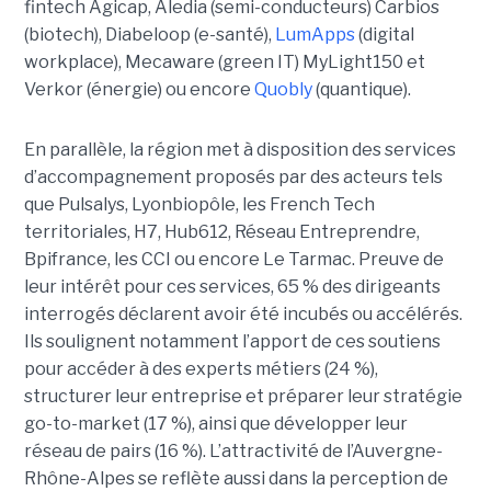
fintech Agicap, Aledia (semi-conducteurs) Carbios
(biotech), Diabeloop (e-santé),
LumApps
(digital
workplace), Mecaware (green IT) MyLight150 et
Verkor (énergie) ou encore
Quobly
(quantique).
En parallèle, la région met à disposition des services
d’accompagnement proposés par des acteurs tels
que Pulsalys, Lyonbiopôle, les French Tech
territoriales, H7, Hub612, Réseau Entreprendre,
Bpifrance, les CCI ou encore Le Tarmac. Preuve de
leur intérêt pour ces services, 65 % des dirigeants
interrogés déclarent avoir été incubés ou accélérés.
Ils soulignent notamment l’apport de ces soutiens
pour accéder à des experts métiers (24 %),
structurer leur entreprise et préparer leur stratégie
go-to-market (17 %), ainsi que développer leur
réseau de pairs (16 %). L’attractivité de l’Auvergne-
Rhône-Alpes se reflète aussi dans la perception de