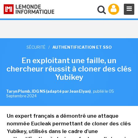
SÉCURITÉ
/
AUTHENTIFICATION ET SSO
En exploitant une faille, un
chercheur réussit à cloner des clés
Yubikey
Taryn Plumb, IDG NS (adapté par Jean Elyan)
,
publié le 05
Septembre 2024
Un expert français a démontré une attaque
nommée Eucleak permettant de cloner des clés
Yubikey, utilisés dans le cadre d'une