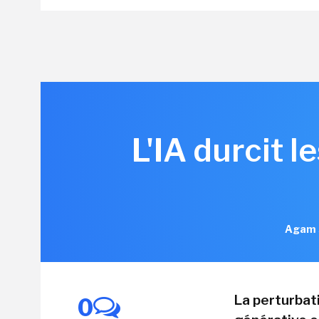
L'IA durcit 
Agam S
La perturbati
0