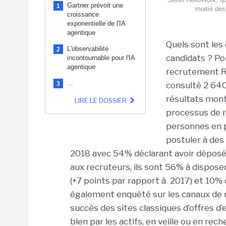
Gartner prévoit une
1
moitié des
croissance
exponentielle de l'IA
agentique
Quels sont les 
L'observabilité
2
candidats ? Pou
incontournable pour l'IA
agentique
recrutement 
...
3
consulté
2 640
résultats
montr
LIRE LE DOSSIER
processus de r
personnes en p
postuler à des 
2018 avec 54% déclarant avoir déposé
aux recruteurs, ils sont 56% à dispose
(+7 points par rapport à 2017) et 10% d
également enquêté sur les canaux de r
succès des sites classiques d’offres d’
bien par les actifs, en veille ou en re