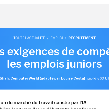
TOUTE L'ACTUALITÉ
/
EMPLOI
/
RECRUTEMENT
les exigences de com
les emplois juniors
hah, ComputerWorld (adapté par Louise Costa)
,
publié le 03 Jui
on du marché du travail causée par l'IA