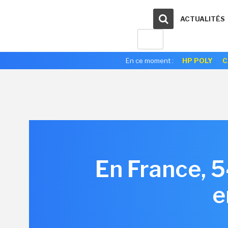
ACTUALITÉS
En ce moment :
HP POLY
C
En France, 5
e