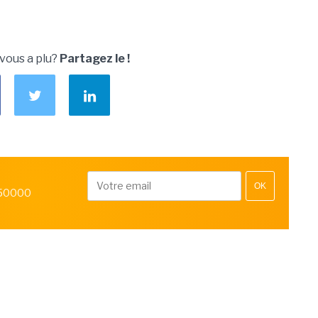
 vous a plu?
Partagez le !
OK
 50000