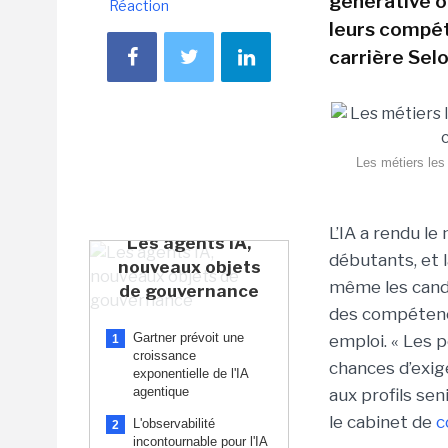
générative o
Réaction
leurs compét
carrière Sel
Les métiers les
L’IA a rendu le 
Les agents IA,
débutants, et l
nouveaux objets
même les candi
de gouvernance
des compétence
Gartner prévoit une
emploi. « Les p
1
croissance
chances d’exi
exponentielle de l'IA
agentique
aux profils sen
le cabinet de
c
L'observabilité
2
incontournable pour l'IA