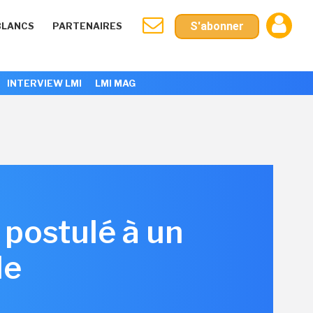
S'abonner
BLANCS
PARTENAIRES
INTERVIEW LMI
LMI MAG
 postulé à un
le