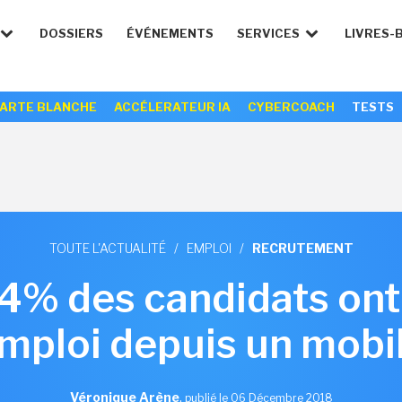
DOSSIERS
ÉVÉNEMENTS
SERVICES
LIVRES-
ARTE BLANCHE
ACCÉLERATEUR IA
CYBERCOACH
TESTS
TOUTE L'ACTUALITÉ
/
EMPLOI
/
RECRUTEMENT
4% des candidats ont
mploi depuis un mobi
Véronique Arène
,
publié le 06 Décembre 2018