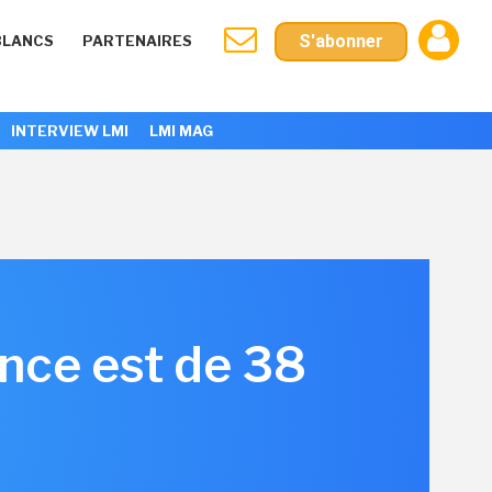
S'abonner
BLANCS
PARTENAIRES
INTERVIEW LMI
LMI MAG
ance est de 38