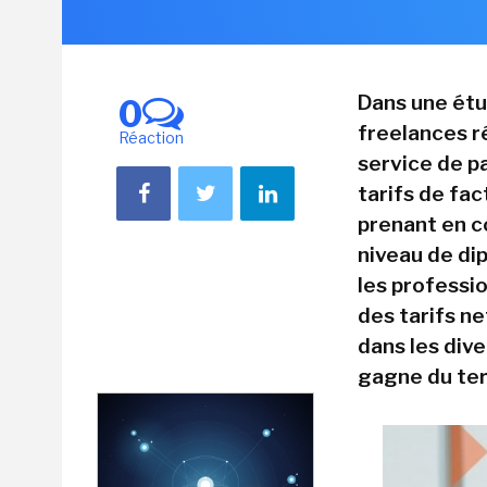
Dans une étu
0
freelances r
Réaction
service de p
tarifs de fa
prenant en co
niveau de di
les professio
des tarifs n
dans les dive
gagne du ter