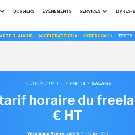
DOSSIERS
ÉVÉNEMENTS
SERVICES
LIVRES-
ARTE BLANCHE
ACCÉLERATEUR IA
CYBERCOACH
TESTS
TOUTE L'ACTUALITÉ
/
EMPLOI
/
SALAIRE
 tarif horaire du freel
€ HT
Véronique Arène
,
publié le 12 Février 2020