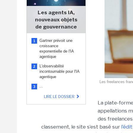
Les agents IA,
nouveaux objets
de gouvernance
Gartner prévoit une
1
croissance
exponentielle de l'IA
agentique
L'observabilité
2
incontournable pour l'IA
agentique
Les freelances franç
...
3
LIRE LE DOSSIER
La plate-forme
appellations m
des freelances 
classement, le site s’est basé sur
l’édi