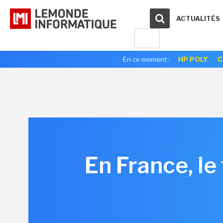
ACTUALITÉS
En ce moment :
HP POLY
C
En France, le