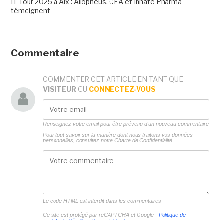
IT Tour 2025 à Aix : Allopneus, CEA et Innate Pharma
témoignent
Commentaire
COMMENTER CET ARTICLE EN TANT QUE
VISITEUR
OU
CONNECTEZ-VOUS
Renseignez votre email pour être prévenu d'un nouveau commentaire
Pour tout savoir sur la manière dont nous traitons vos données
personnelles, consultez notre
Charte de Confidentialité.
Le code HTML est interdit dans les commentaires
Ce site est protégé par reCAPTCHA et Google -
Politique de