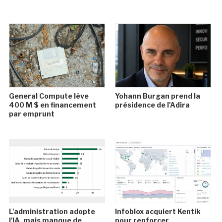
General Compute lève
Yohann Burgan prend la
400 M $ en financement
présidence de l'Adira
par emprunt
L'administration adopte
Infoblox acquiert Kentik
l'IA, mais manque de
pour renforcer