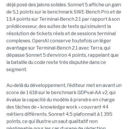
déjà posé des jalons solides. Sonnet 5 affiche un gain
de 5,1 points sur le benchmark SWE
‑
Bench Pro et de
13,4 points sur Terminal
‑
Bench 2.1 par rapport à son
prédécesseur, des suites de tests qui simulent la
résolution de tickets réels et de sessions terminal
complexes. OpenAI conserve toutefois un léger
avantage sur Terminal
‑
Bench 2.1 avec Terra, qui
dépasse Sonnet 5 d’environ 4 points, rappelant que
la bataille du code reste très disputée dans ce
segment.
Au
‑
delà du développement, l'éditeur met en avant un
score de 1 618 sur le benchmark GDPval
‑
AA v2, qui
évalue la capacité du modèle à prendre en charge
des tâches de « knowledge work » couvrant 44
métiers différents. Sonnet 4.5 plafonnait à 1 395
points, ce qui illustre un saut qualitatif non
négligeable pour les cas d’usage de rédaction,