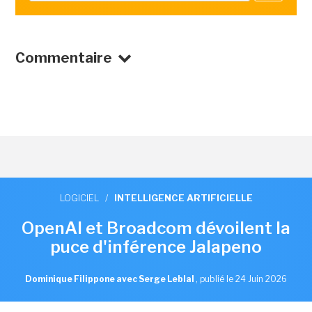
Commentaire
LOGICIEL
/
INTELLIGENCE ARTIFICIELLE
OpenAI et Broadcom dévoilent la
puce d'inférence Jalapeno
Dominique Filippone avec Serge Leblal
,
publié le 24 Juin 2026