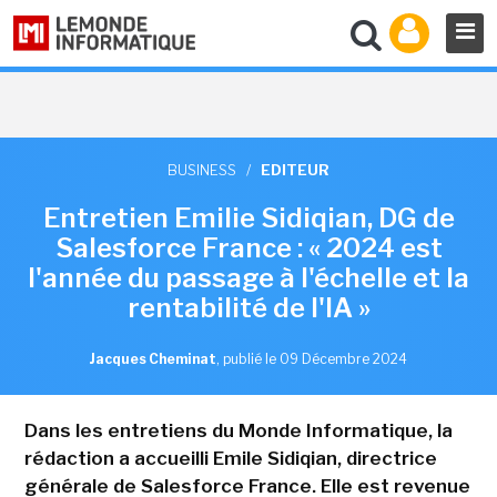
BUSINESS
/
EDITEUR
Entretien Emilie Sidiqian, DG de
Salesforce France : « 2024 est
l'année du passage à l'échelle et la
rentabilité de l'IA »
Jacques Cheminat
,
publié le 09 Décembre 2024
Dans les entretiens du Monde Informatique, la
rédaction a accueilli Emile Sidiqian, directrice
générale de Salesforce France. Elle est revenue