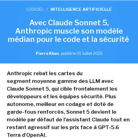
LOGICIEL
/
INTELLIGENCE ARTIFICIELLE
Avec Claude Sonnet 5,
Anthropic muscle son modèle
médian pour le code et la sécurité
Pierre Khan
,
publié le 01 Juillet 2026
Anthropic rebat les cartes du
segment moyenne gamme des LLM avec
Claude Sonnet 5, qui cible frontalement les
développeurs et les équipes sécurité. Plus
autonome, meilleur en codage et doté de
garde-fous renforcés, Sonnet 5 devient le
modèle par défaut de l'assistant Claude tout en
restant agressif sur les prix face à GPT‑5.6
Terra d'OpenAI.