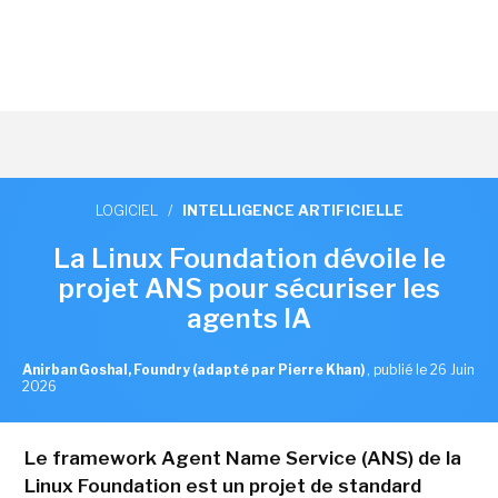
LOGICIEL
/
INTELLIGENCE ARTIFICIELLE
La Linux Foundation dévoile le
projet ANS pour sécuriser les
agents IA
Anirban Goshal, Foundry (adapté par Pierre Khan)
,
publié le 26 Juin
2026
Le framework Agent Name Service (ANS) de la
Linux Foundation est un projet de standard