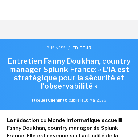
BUSINESS
/
EDITEUR
Entretien Fanny Doukhan, country
manager Splunk France: « L'IA est
stratégique pour la sécurité et
l'observabilité »
Jacques Cheminat
,
publié le 18 Mai 2026
La rédaction du Monde Informatique accueilli
Fanny Doukhan, country manager de Splunk
France. Elle est revenue sur l'actualité de la