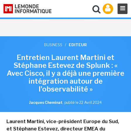
BUSINESS
/
EDITEUR
Entretien Laurent Martini et
Stéphane Estevez de Splunk : «
Avec Cisco, il y a déjà une première
intégration autour de
l'observabilité »
Jacques Cheminat
,
publié le 22 Avril 2024
Laurent Martini, vice-président Europe du Sud,
et Stéphane Estevez, directeur EMEA du