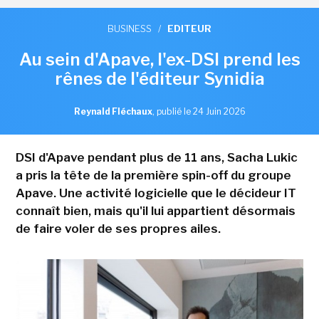
BUSINESS
/
EDITEUR
Au sein d'Apave, l'ex-DSI prend les
rênes de l'éditeur Synidia
Reynald Fléchaux
,
publié le 24 Juin 2026
DSI d'Apave pendant plus de 11 ans, Sacha Lukic
a pris la tête de la première spin-off du groupe
Apave. Une activité logicielle que le décideur IT
connaît bien, mais qu'il lui appartient désormais
de faire voler de ses propres ailes.