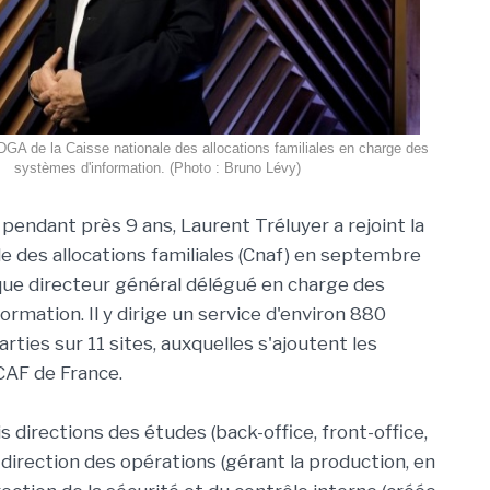
 DGA de la Caisse nationale des allocations familiales en charge des
systèmes d'information. (Photo : Bruno Lévy)
pendant près 9 ans, Laurent Tréluyer a rejoint la
le des allocations familiales (Cnaf) en septembre
que directeur général délégué en charge des
rmation. Il y dirige un service d'environ 880
ties sur 11 sites, auxquelles s'ajoutent les
CAF de France.
is directions des études (back-office, front-office,
 direction des opérations (gérant la production, en