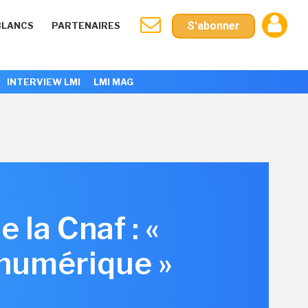
S'abonner
BLANCS
PARTENAIRES
INTERVIEW LMI
LMI MAG
 la Cnaf : «
e numérique »