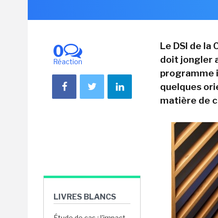
Le DSI de la 
0
doit jongler
Réaction
programme i
quelques ori
matière de ch
LIVRES BLANCS
Étude de cas : l'impact