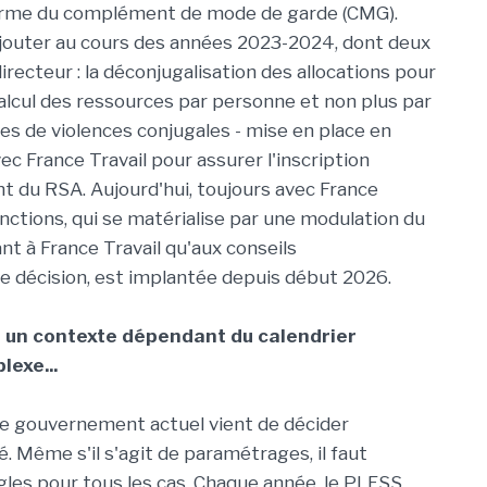
forme du complément de mode de garde (CMG).
ajouter au cours des années 2023-2024, dont deux
irecteur : la déconjugalisation des allocations pour
alcul des ressources par personne et non plus par
imes de violences conjugales - mise en place en
vec France Travail pour assurer l'inscription
 du RSA. Aujourd'hui, toujours avec France
sanctions, qui se matérialise par une modulation du
nt à France Travail qu'aux conseils
 décision, est implantée depuis début 2026.
s un contexte dépendant du calendrier
lexe...
, le gouvernement actuel vient de décider
. Même s'il s'agit de paramétrages, il faut
règles pour tous les cas. Chaque année, le PLFSS