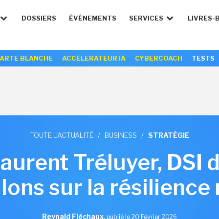
DOSSIERS
ÉVÉNEMENTS
SERVICES
LIVRES-
ARTE BLANCHE
ACCÉLERATEUR IA
CYBERCOACH
TESTS
TOUTE L'ACTUALITÉ
/
BUSINESS
/
STRATÉGIE
aurent Tréluyer, DSI de
lons sur la résilienc
Reynald Fléchaux
,
publié le 20 Février 2026