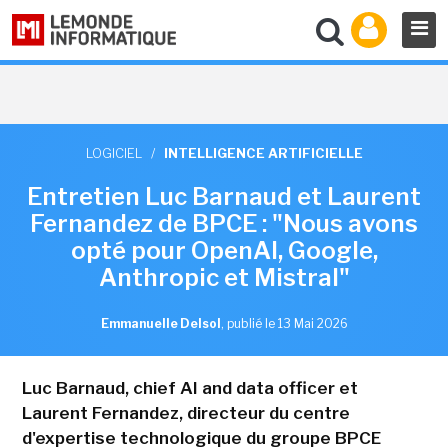
LOGICIEL
/
INTELLIGENCE ARTIFICIELLE
Entretien Luc Barnaud et Laurent
Fernandez de BPCE : "Nous avons
opté pour OpenAI, Google,
Anthropic et Mistral"
Emmanuelle Delsol
,
publié le 13 Mai 2026
Luc Barnaud, chief AI and data officer et
Laurent Fernandez, directeur du centre
d'expertise technologique du groupe BPCE