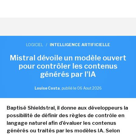
LOGICIEL
/
INTELLIGENCE ARTIFICIELLE
Mistral dévoile un modèle ouvert
pour contrôler les contenus
générés par l'IA
Louise Costa
,
publié le 06 Aout 2026
Baptisé Shieldstral, il donne aux développeurs la
possibilité de définir des règles de contrôle en
langage naturel afin d'évaluer les contenus
générés ou traités par les modèles IA. Selon