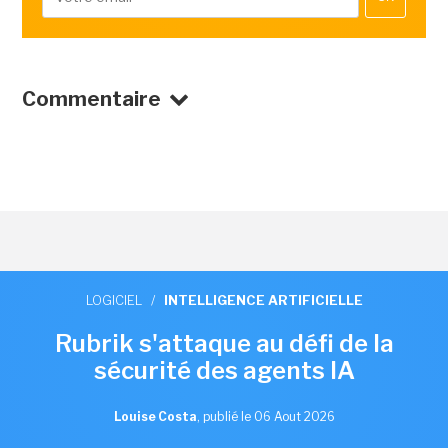
Commentaire
LOGICIEL
/
INTELLIGENCE ARTIFICIELLE
Rubrik s'attaque au défi de la
sécurité des agents IA
Louise Costa
,
publié le 06 Aout 2026